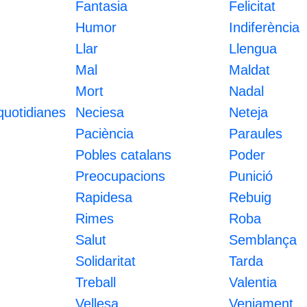
Fantasia
Felicitat
Humor
Indiferència
Llar
Llengua
Mal
Maldat
Mort
Nadal
quotidianes
Neciesa
Neteja
Paciència
Paraules
Pobles catalans
Poder
Preocupacions
Punició
Rapidesa
Rebuig
Rimes
Roba
Salut
Semblança
Solidaritat
Tarda
Treball
Valentia
Vellesa
Venjament