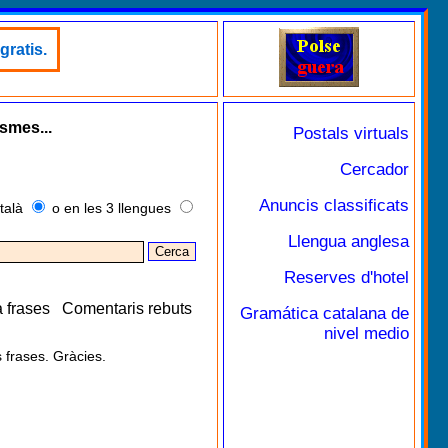
gratis.
ismes...
Postals virtuals
Cercador
Anuncis classificats
talà
o en les 3 llengues
Llengua anglesa
Reserves d'hotel
 frases
Comentaris rebuts
Gramática catalana de
nivel medio
 frases. Gràcies.