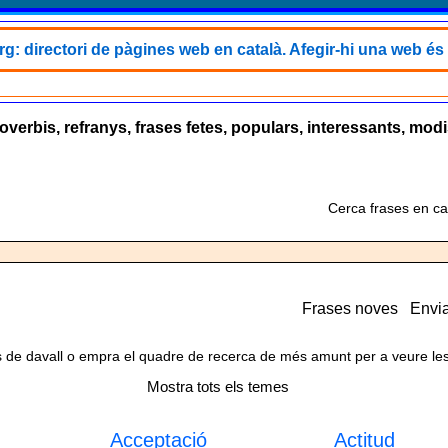
rg: directori de pàgines web en català. Afegir-hi una web és 
roverbis, refranys, frases fetes, populars, interessants, mod
Cerca frases en ca
Frases noves
Envia
 de davall o empra el quadre de recerca de més amunt per a veure les
Mostra tots els temes
Acceptació
Actitud