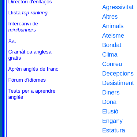
Directori d'enllaços
Agressivitat
Llista
top ranking
Altres
Intercanvi de
Animals
minibanners
Ateisme
Xat
Bondat
Gramàtica anglesa
Clima
gratis
Conreu
Aprén anglès de franc
Decepcions
Fòrum d'idiomes
Desistiment
Tests per a aprendre
Diners
anglès
Dona
Elusió
Engany
Estatura