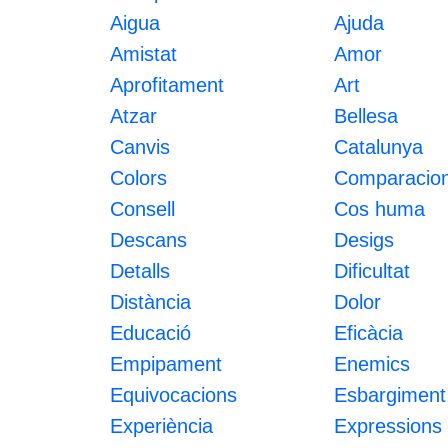
Aigua
Ajuda
Amistat
Amor
Aprofitament
Art
Atzar
Bellesa
Canvis
Catalunya
Colors
Comparacio
Consell
Cos huma
Descans
Desigs
Detalls
Dificultat
Distància
Dolor
Educació
Eficàcia
Empipament
Enemics
Equivocacions
Esbargiment
Experiència
Expressions