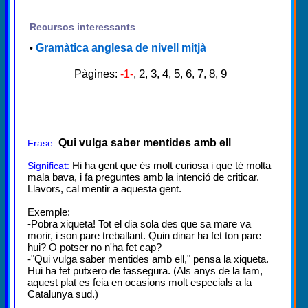
Recursos interessants
Gramàtica anglesa de nivell mitjà
•
2
3
4
5
6
7
8
9
Pàgines:
-1-
,
,
,
,
,
,
,
,
Qui vulga saber mentides amb ell
Frase:
Hi ha gent que és molt curiosa i que té molta
Significat:
mala bava, i fa preguntes amb la intenció de criticar.
Llavors, cal mentir a aquesta gent.
Exemple:
-Pobra xiqueta! Tot el dia sola des que sa mare va
morir, i son pare treballant. Quin dinar ha fet ton pare
hui? O potser no n'ha fet cap?
-"Qui vulga saber mentides amb ell," pensa la xiqueta.
Hui ha fet putxero de fassegura. (Als anys de la fam,
aquest plat es feia en ocasions molt especials a la
Catalunya sud.)