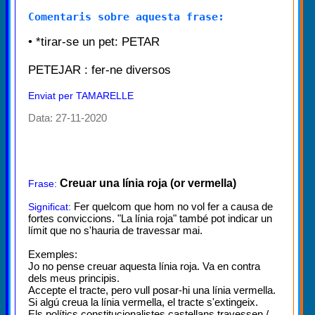
Comentaris sobre aquesta frase:
• *tirar-se un pet: PETAR
PETEJAR : fer-ne diversos
Enviat per TAMARELLE
Data: 27-11-2020
Creuar una línia roja (or vermella)
Frase:
Fer quelcom que hom no vol fer a causa de
Significat:
fortes conviccions. "La línia roja" també pot indicar un
límit que no s'hauria de travessar mai.
Exemples:
Jo no pense creuar aquesta línia roja. Va en contra
dels meus principis.
Accepte el tracte, pero vull posar-hi una línia vermella.
Si algú creua la línia vermella, el tracte s'extingeix.
Els polítics constitucionalistes castellans travessen /