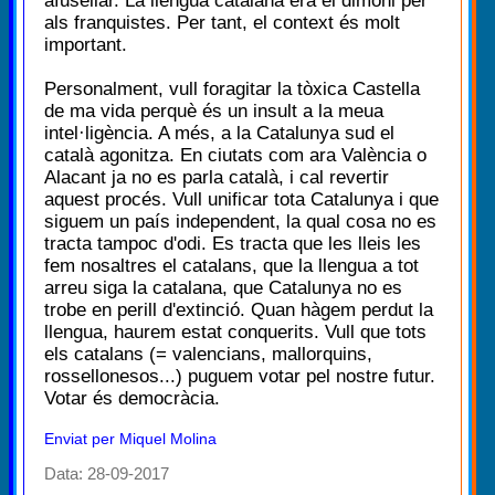
afusellar. La llengua catalana era el dimoni per
als franquistes. Per tant, el context és molt
important.
Personalment, vull foragitar la tòxica Castella
de ma vida perquè és un insult a la meua
intel·ligència. A més, a la Catalunya sud el
català agonitza. En ciutats com ara València o
Alacant ja no es parla català, i cal revertir
aquest procés. Vull unificar tota Catalunya i que
siguem un país independent, la qual cosa no es
tracta tampoc d'odi. Es tracta que les lleis les
fem nosaltres el catalans, que la llengua a tot
arreu siga la catalana, que Catalunya no es
trobe en perill d'extinció. Quan hàgem perdut la
llengua, haurem estat conquerits. Vull que tots
els catalans (= valencians, mallorquins,
rossellonesos...) puguem votar pel nostre futur.
Votar és democràcia.
Enviat per Miquel Molina
Data: 28-09-2017