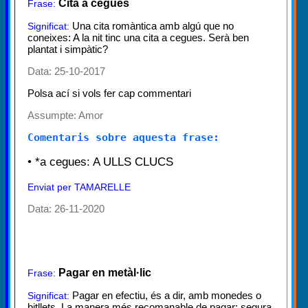
Cita a cegues
Frase:
Una cita romàntica amb algú que no
Significat:
coneixes: A la nit tinc una cita a cegues. Serà ben
plantat i simpàtic?
Data: 25-10-2017
Polsa ací si vols fer cap commentari
Assumpte:
Amor
Comentaris sobre aquesta frase:
• *a cegues: A ULLS CLUCS
Enviat per TAMARELLE
Data: 26-11-2020
Pagar en metàl·lic
Frase:
Pagar en efectiu, és a dir, amb monedes o
Significat:
bitllets. La manera més recomanable de pagar: segura