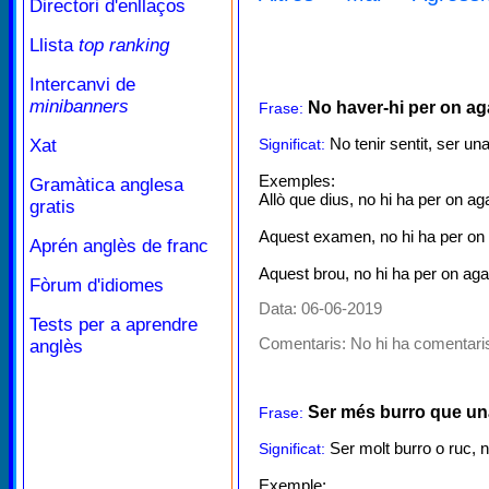
Directori d'enllaços
Llista
top ranking
Intercanvi de
minibanners
No haver-hi per on ag
Frase:
No tenir sentit, ser un
Xat
Significat:
Exemples:
Gramàtica anglesa
Allò que dius, no hi ha per on ag
gratis
Aquest examen, no hi ha per on 
Aprén anglès de franc
Aquest brou, no hi ha per on aga
Fòrum d'idiomes
Data: 06-06-2019
Tests per a aprendre
Comentaris:
No hi ha comentaris
anglès
Ser més burro que una
Frase:
Ser molt burro o ruc, n
Significat:
Exemple: