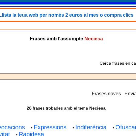
Llista la teua web per només 2 euros al mes o compra clics
Frases amb l'assumpte
Neciesa
Cerca frases en ca
Frases noves
Envia
28
frases trobades amb el tema
Neciesa
vocacions
Expressions
Indiferència
Ofusca
•
•
•
itat
Rapidesa
•