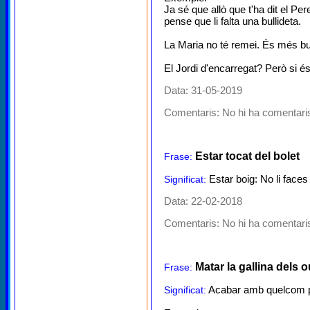
Ja sé que allò que t'ha dit el P
pense que li falta una bullideta.
La Maria no té remei. És més bur
El Jordi d'encarregat? Però si é
Data: 31-05-2019
Comentaris:
No hi ha comentaris
Estar tocat del bolet
Frase:
Estar boig: No li faces
Significat:
Data: 22-02-2018
Comentaris:
No hi ha comentaris
Matar la gallina dels o
Frase:
Acabar amb quelcom pro
Significat: