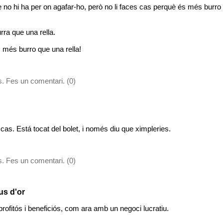
ere no hi ha per on agafar-ho, però no li faces cas perquè és més burr
ra que una rella.
s més burro que una rella!
. Fes un comentari. (0)
 cas. Está tocat del bolet, i només diu que ximpleries.
. Fes un comentari. (0)
us d'or
fitós i beneficiós, com ara amb un negoci lucratiu.