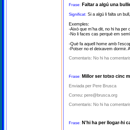
Faltar a algú una bulli
Frase:
Si a algú li falta un b
Significat:
Exemples:
-Això que m'ha dit, no hi ha per 
-No li faces cas perquè em sembla
-Què fa aquell home amb l'escopet
-Potser no el deixavem dormir.
Comentaris:
No hi ha comentaris
Millor ser totxo cinc m
Frase:
Enviada per Pere Brusca
Correu: pere@brusca.org
Comentaris:
No hi ha comentaris
N'hi ha per llogar-hi c
Frase: