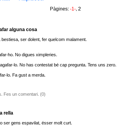
2
Pàgines:
-1-
,
afar alguna cosa
a bestiesa, ser dolent, fer quelcom malament.
afar-ho. No digues ximpleries.
agafar-lo. No has contestat bé cap pregunta. Tens uns zero.
far-lo. Fa gust a merda.
. Fes un comentari. (0)
 rella
o ser gens espavilat, ésser molt curt.