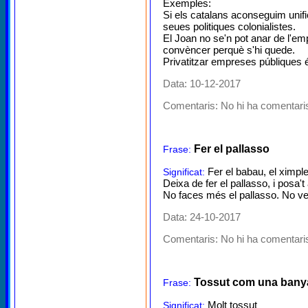
Exemples:
Si els catalans aconseguim unific
seues politiques colonialistes.
El Joan no se'n pot anar de l'em
convèncer perquè s'hi quede.
Privatitzar empreses públiques és
Data: 10-12-2017
Comentaris:
No hi ha comentaris
Fer el pallasso
Frase:
Fer el babau, el ximple,
Significat:
Deixa de fer el pallasso, i posa't
No faces més el pallasso. No ve
Data: 24-10-2017
Comentaris:
No hi ha comentaris
Tossut com una bany
Frase:
Molt tossut
Significat: