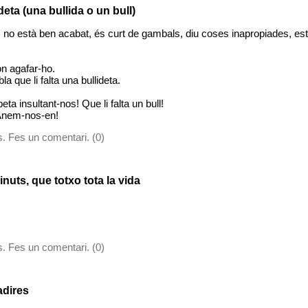
deta (una bullida o un bull)
ull, no està ben acabat, és curt de gambals, diu coses inapropiades, est
on agafar-ho.
 que li falta una bullideta.
a insultant-nos! Que li falta un bull!
 Anem-nos-en!
. Fes un comentari. (0)
inuts, que totxo tota la vida
. Fes un comentari. (0)
adires