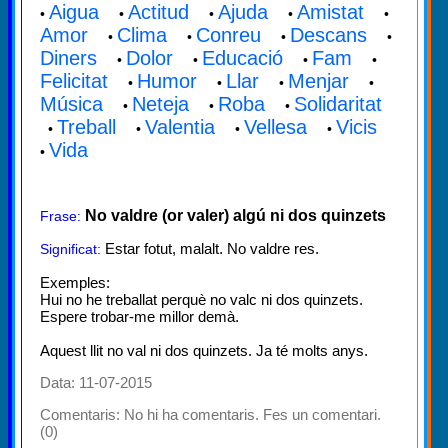
Aigua
Actitud
Ajuda
Amistat
•
•
•
•
•
Amor
Clima
Conreu
Descans
•
•
•
•
Diners
Dolor
Educació
Fam
•
•
•
•
Felicitat
Humor
Llar
Menjar
•
•
•
•
Música
Neteja
Roba
Solidaritat
•
•
•
Treball
Valentia
Vellesa
Vicis
•
•
•
•
Vida
•
No valdre (or valer) algú ni dos quinzets
Frase:
Estar fotut, malalt. No valdre res.
Significat:
Exemples:
Hui no he treballat perquè no valc ni dos quinzets.
Espere trobar-me millor demà.
Aquest llit no val ni dos quinzets. Ja té molts anys.
Data: 11-07-2015
Comentaris:
No hi ha comentaris. Fes un comentari.
(0)