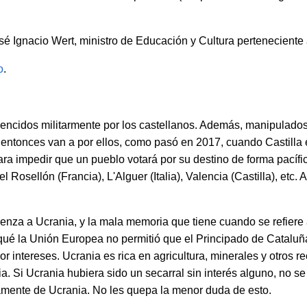
osé Ignacio Wert, ministro de Educación y Cultura perteneciente
o
.
vencidos militarmente por los castellanos. Además, manipulados
 entonces van a por ellos, como pasó en 2017, cuando Castilla 
ra impedir que un pueblo votará por su destino de forma pacífi
Rosellón (Francia), L'Alguer (Italia), Valencia (Castilla), etc. 
venza a Ucrania, y la mala memoria que tiene cuando se refiere
qué la Unión Europea no permitió que el Principado de Cataluña
 intereses. Ucrania es rica en agricultura, minerales y otros re
ia. Si Ucrania hubiera sido un secarral sin interés alguno, no s
mente de Ucrania. No les quepa la menor duda de esto.