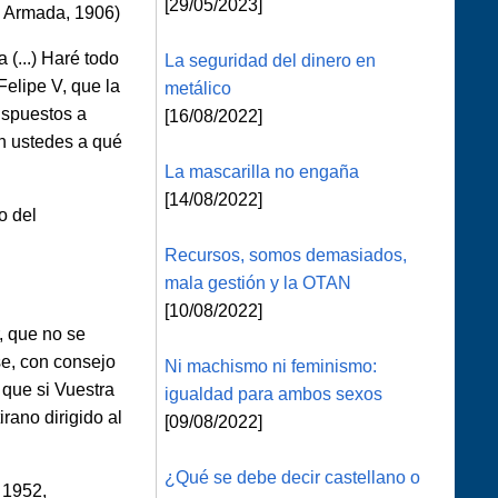
[29/05/2023]
 y Armada, 1906)
(...) Haré todo
La seguridad del dinero en
Felipe V, que la
metálico
ispuestos a
[16/08/2022]
en ustedes a qué
La mascarilla no engaña
[14/08/2022]
o del
Recursos, somos demasiados,
mala gestión y la OTAN
[10/08/2022]
, que no se
se, con consejo
Ni machismo ni feminismo:
 que si Vuestra
igualdad para ambos sexos
rano dirigido al
[09/08/2022]
¿Qué se debe decir castellano o
 1952,