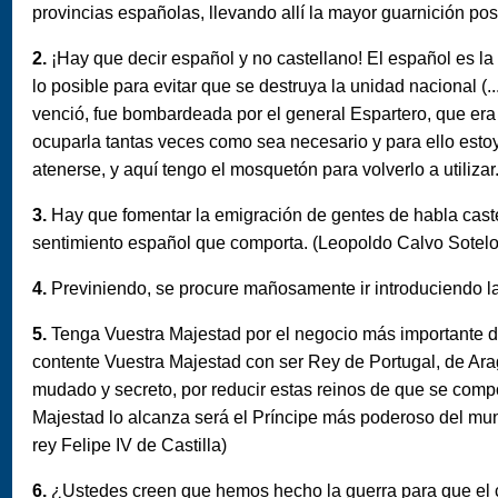
provincias españolas, llevando allí la mayor guarnición pos
2.
¡Hay que decir español y no castellano! El español es la
lo posible para evitar que se destruya la unidad nacional (
venció, fue bombardeada por el general Espartero, que era
ocuparla tantas veces como sea necesario y para ello estoy
atenerse, y aquí tengo el mosquetón para volverlo a utiliza
3.
Hay que fomentar la emigración de gentes de habla caste
sentimiento español que comporta. (Leopoldo Calvo Sotelo
4.
Previniendo, se procure mañosamente ir introduciendo la
5.
Tenga Vuestra Majestad por el negocio más importante d
contente Vuestra Majestad con ser Rey de Portugal, de Ara
mudado y secreto, por reducir estas reinos de que se compon
Majestad lo alcanza será el Príncipe más poderoso del mun
rey Felipe IV de Castilla)
6.
¿Ustedes creen que hemos hecho la guerra para que el c