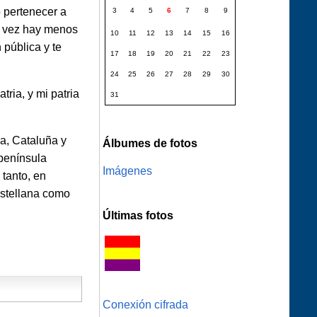
o pertenecer a
3
4
5
6
7
8
9
da vez hay menos
10
11
12
13
14
15
16
 pública y te
17
18
19
20
21
22
23
24
25
26
27
28
29
30
ria, y mi patria
31
ia, Cataluña y
Álbumes de fotos
"península
Imágenes
 tanto, en
astellana como
Últimas fotos
Conexión cifrada