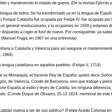
ible y manteniendo el estado de guerra. (De la revista Ejército
 lengua de todos. Se ha transformado ya en la lengua de España 
...) Porque Cataluña fue ocupada por Felipe IV, fue ocupada por 
 un general revolucionario, y la ocupamos en 1939 y estamos d
 dispuesto a coger el fusil de nuevo. Por consiguiente, ya sab
r. (Manuel Fraga, en 1967 en una entrevista)
llana a Cataluña y Valencia para así asegurar el mantenimient
, 1984)
 lengua castellana en aquellos pueblos. (Felipe V, 1714)
e su Monarquía, el hacerse Rey de España: quiero decir, Señor
gón, de Valencia, Conde de Barcelona, sino que trabaje y pien
e España al estilo y leyes de Castilla, sin ninguna diferencia,
do. (Conde Duque de Olivares, 25-12-1624; memorial de este ti
atalán vuelva a ser de uso público? (Felipe Acedo Colunga en