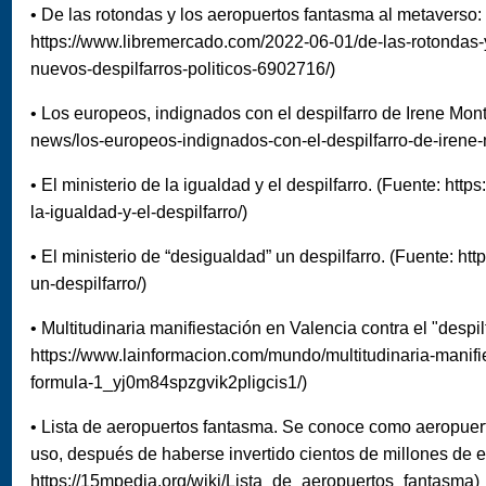
• De las rotondas y los aeropuertos fantasma al metaverso: l
https://www.libremercado.com/2022-06-01/de-las-rotondas-
nuevos-despilfarros-politicos-6902716/)
• Los europeos, indignados con el despilfarro de Irene Mont
news/los-europeos-indignados-con-el-despilfarro-de-irene
• El ministerio de la igualdad y el despilfarro. (Fuente: htt
la-igualdad-y-el-despilfarro/)
• El ministerio de “desigualdad” un despilfarro. (Fuente: htt
un-despilfarro/)
• Multitudinaria manifiestación en Valencia contra el "despil
https://www.lainformacion.com/mundo/multitudinaria-manifie
formula-1_yj0m84spzgvik2pligcis1/)
• Lista de aeropuertos fantasma. Se conoce como aeropuer
uso, después de haberse invertido cientos de millones de 
https://15mpedia.org/wiki/Lista_de_aeropuertos_fantasma)