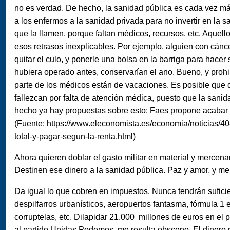
no es verdad. De hecho, la sanidad pública es cada vez m
a los enfermos a la sanidad privada para no invertir en la
que la llamen, porque faltan médicos, recursos, etc. Aquel
esos retrasos inexplicables. Por ejemplo, alguien con cánc
quitar el culo, y ponerle una bolsa en la barriga para hacer
hubiera operado antes, conservarían el ano. Bueno, y proh
parte de los médicos están de vacaciones. Es posible que 
fallezcan por falta de atención médica, puesto que la sanid
hecho ya hay propuestas sobre esto: Faes propone acabar con
(Fuente: https://www.eleconomista.es/economia/noticias/4
total-y-pagar-segun-la-renta.html)
Ahora quieren doblar el gasto militar en material y mercenari
Destinen ese dinero a la sanidad pública. Paz y amor, y m
Da igual lo que cobren en impuestos. Nunca tendrán sufici
despilfarros urbanísticos, aeropuertos fantasma, fórmula 1 
corruptelas, etc. Dilapidar 21.000 millones de euros en el
al partido Unidas Podemos, me resulta obsceno. El dinero n