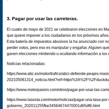
3. Pagar por usar las carreteras.
El cuatro de mayo de 2021 se celebraron elecciones en Madr
que quiere imponer a los ciudadanos en los próximos años.
Esta batería de impuestos abusivos la ha anunciado con noc
perder votos, pero eso es manipular y engañar. Alguien que 
ganen elecciones mintiendo u ocultando información a los
Noticias relacionadas:
https://www.abc.es/motor/trafico/abci-defiende-peajes-masiv
202105061314_noticia.html?ref=https%3A%2F%2Fduckd
https://www.motorpasion.com/otros/pagar-por-usar-las-carr
https://www.lasexta.com/motor/noticias/pagar-una-tasa-por-u
gobierno_202011255fbe34564674470001d65df6.html