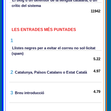
El blog d'un defensor de la llengua catalana, d'un
crític del sistema
11942
LES ENTRADES MÉS PUNTADES
1
Llistes negres per a evitar el correu no sol·licitat
(spam)
5.22
4.97
2
Catalunya, Països Catalans o Estat Català
4.79
3
Breu introducció