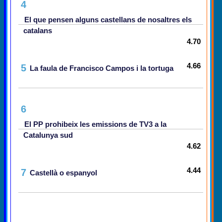
4
El que pensen alguns castellans de nosaltres els
catalans
4.70
4.66
5
La faula de Francisco Campos i la tortuga
6
El PP prohibeix les emissions de TV3 a la
Catalunya sud
4.62
4.44
7
Castellà o espanyol