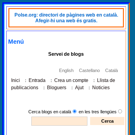
Polse.org: directori de pàgines web en català.
Afegir-hi una web és gratis.
Menú
Servei de blogs
English
Castellano
Català
Inici
:
Entrada
:
Crea un compte
:
Llista de
publicacions
:
Bloguers
:
Ajut
:
Noticies
Cerca blogs en català
en les tres llengües