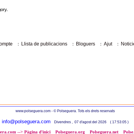
gory.
compte
:
Llista de publicacions
:
Bloguers
:
Ajut
:
Notici
www.polseguera.com - © Polseguera. Tots els drets reservats
info@polseguera.com
Divendres , 07 d'agost del 2026 ( 17:53:05 )
era.com --> Pàgina d'inici
Polseguera.org
Polseguera.net
Pols