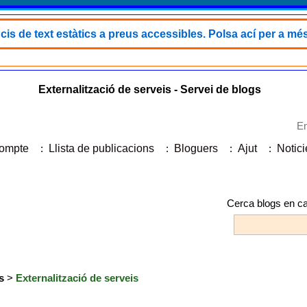
s de text estàtics a preus accessibles. Polsa ací per a més
Externalització de serveis - Servei de blogs
En
compte
:
Llista de publicacions
:
Bloguers
:
Ajut
:
Notici
Cerca blogs en ca
s
>
Externalització de serveis