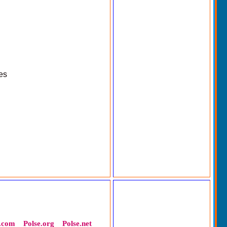
es
e.com
Polse.org
Polse.net