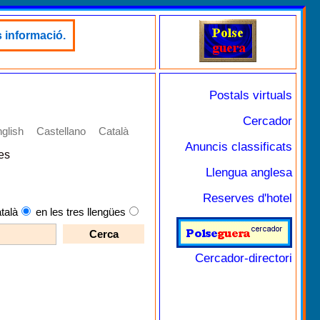
 informació.
Postals virtuals
Cercador
glish
Castellano
Català
Anuncis classificats
es
Llengua anglesa
Reserves d'hotel
talà
en les tres llengües
Cercador-directori