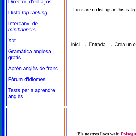
Directori d'enllaços
There are no listings in this cate
Llista
top ranking
Intercanvi de
minibanners
Xat
Inici
:
Entrada
:
Crea un 
Gramàtica anglesa
gratis
Aprén anglès de franc
Fòrum d'idiomes
Tests per a aprendre
anglès
Els nostres llocs web:
Polsegu