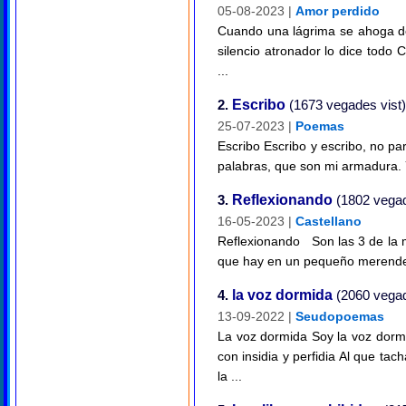
05-08-2023 |
Amor perdido
Cuando una lágrima se ahoga de
silencio atronador lo dice todo
...
2.
Escribo
(1673 vegades vist)
25-07-2023 |
Poemas
Escribo Escribo y escribo, no pa
palabras, que son mi armadura. 
3.
Reflexionando
(1802 vegad
16-05-2023 |
Castellano
Reflexionando Son las 3 de la 
que hay en un pequeño merendero 
4.
la voz dormida
(2060 vegad
13-09-2022 |
Seudopoemas
La voz dormida Soy la voz dormi
con insidia y perfidia Al que ta
la ...