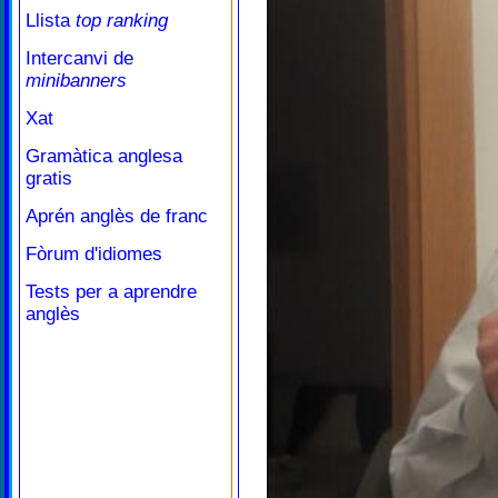
Llista
top ranking
Intercanvi de
minibanners
Xat
Gramàtica anglesa
gratis
Aprén anglès de franc
Fòrum d'idiomes
Tests per a aprendre
anglès