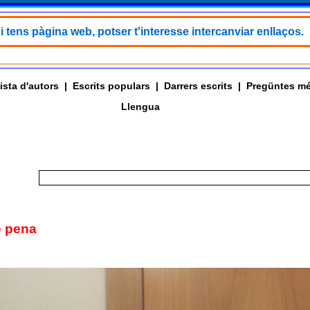
i tens pàgina web, potser t'interesse intercanviar enllaços.
ista d'autors
|
Escrits populars
|
Darrers escrits
|
Pregüntes mé
Llengua
e pena