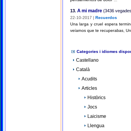
13.
A mi madre
(3436 vegades 
22-10-2017 |
Recuerdos
Una larga y cruel espera termi
veíamos que te recuperabas, Una 
Categories i idiomes dispo
Castellano
Català
Acudits
Articles
Històrics
Jocs
Laicisme
Llengua