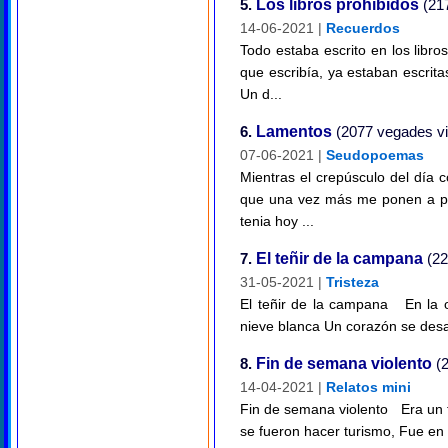
5.
Los libros prohibidos
(217
14-06-2021 |
Recuerdos
Todo estaba escrito en los libros
que escribía, ya estaban escrita
Un d...
6.
Lamentos
(2077 vegades vi
07-06-2021 |
Seudopoemas
Mientras el crepúsculo del día c
que una vez más me ponen a pru
tenia hoy ...
7.
El teñir de la campana
(22
31-05-2021 |
Tristeza
El teñir de la campana En la o
nieve blanca Un corazón se desang
8.
Fin de semana violento
(2
14-04-2021 |
Relatos mini
Fin de semana violento Era un f
se fueron hacer turismo, Fue en 