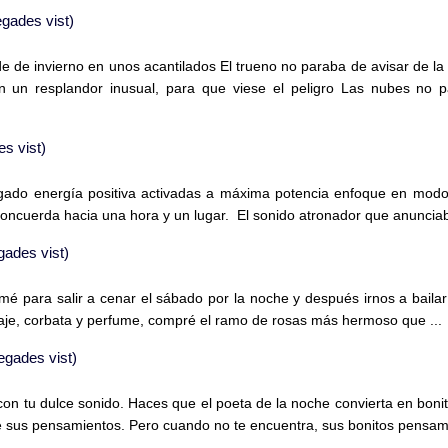
gades vist)
e de invierno en unos acantilados El trueno no paraba de avisar de la
n un resplandor inusual, para que viese el peligro Las nubes no p
s vist)
llegado energía positiva activadas a máxima potencia enfoque en mod
 concuerda hacia una hora y un lugar. El sonido atronador que anunciab
ades vist)
amé para salir a cenar el sábado por la noche y después irnos a bailar
raje, corbata y perfume, compré el ramo de rosas más hermoso que ...
gades vist)
con tu dulce sonido. Haces que el poeta de la noche convierta en boni
ee sus pensamientos. Pero cuando no te encuentra, sus bonitos pensami