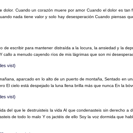
 dolor. Cuando un corazón muere por amor Cuando el dolor es tan f
 Cuando nada tiene valor y solo hay desesperación Cuando piensas que
ro de escribir para mantener distraída a la locura, la ansiedad y la de
Y callo a menudo cayendo ríos de mis lágrimas que son mi desesperació
es vist)
mañana, aparcado en lo alto de un puerto de montaña, Sentado en u
El cielo está despejado la luna llena brilla más que nunca En la bóve
es vist)
da del que le destruisteis la vida Al que condenasteis sin derecho a 
chasteis de todo lo malo Y os jactéis de ello Soy la voz dormida que ha