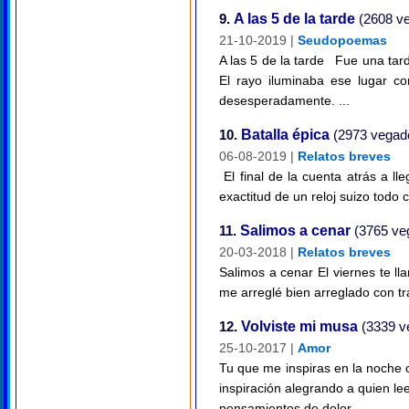
9.
A las 5 de la tarde
(2608 ve
21-10-2019 |
Seudopoemas
A las 5 de la tarde Fue una tard
El rayo iluminaba ese lugar co
desesperadamente. ...
10.
Batalla épica
(2973 vegade
06-08-2019 |
Relatos breves
El final de la cuenta atrás a 
exactitud de un reloj suizo todo
11.
Salimos a cenar
(3765 veg
20-03-2018 |
Relatos breves
Salimos a cenar El viernes te ll
me arreglé bien arreglado con t
12.
Volviste mi musa
(3339 ve
25-10-2017 |
Amor
Tu que me inspiras en la noche 
inspiración alegrando a quien l
pensamientos de dolor ...