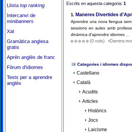
Escrits en aquesta categoria:
1
Llista
top ranking
1.
Maneres Divertides d'Apre
Intercanvi de
minibanners
Aprendre una nova llengua sempr
sessions en aules amb professor
Xat
dinàmica d'aprendre idiomes ...
(0 vots) •Darrera mod
Gramàtica anglesa
gratis
Aprén anglès de franc
Categories i idiomes dispo
Fòrum d'idiomes
Castellano
Tests per a aprendre
Català
anglès
Acudits
Articles
Històrics
Jocs
Laicisme