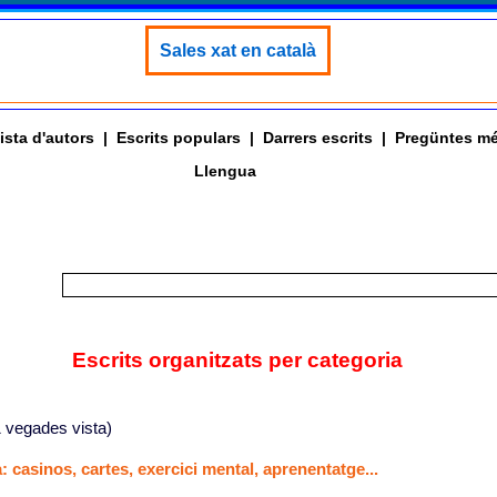
Sales xat en català
ista d'autors
|
Escrits populars
|
Darrers escrits
|
Pregüntes mé
Llengua
Escrits organitzats per categoria
 vegades vista)
: casinos, cartes, exercici mental, aprenentatge...