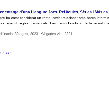
nentatge d'una Llengua: Jocs, Pel·lícules, Sèries i Música
e ha estat considerat un repte, sovint relacionat amb hores intermina
s repetint regles gramaticals. Però, amb l'evolució de la tecnologia 
ificació: 30 agost, 2023 •Vegades vist: 2321
nibles: