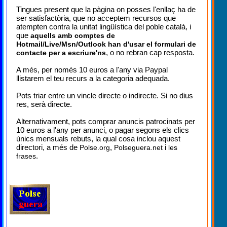
Tingues present que la pàgina on posses l'enllaç ha de
ser satisfactòria, que no acceptem recursos que
atempten contra la unitat lingüística del poble català, i
que
aquells amb comptes de
Hotmail/Live/Msn/Outlook han d'usar el formulari de
, o no rebran cap resposta.
contacte per a escriure'ns
A més, per només 10 euros a l'any via Paypal
llistarem el teu recurs a la categoria adequada.
Pots triar entre un vincle directe o indirecte. Si no dius
res, serà directe.
Alternativament, pots comprar anuncis patrocinats per
10 euros a l'any per anunci, o pagar segons els clics
únics mensuals rebuts, la qual cosa inclou aquest
directori, a més de
,
i
Polse.org
Polseguera.net
les
.
frases