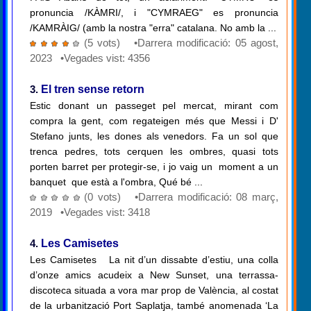
pronuncia /KÀMRI/, i "CYMRAEG" es pronuncia
/KAMRÀIG/ (amb la nostra "erra" catalana. No amb la ...
(5 vots) •Darrera modificació: 05 agost,
2023 •Vegades vist: 4356
3.
El tren sense retorn
Estic donant un passeget pel mercat, mirant com
compra la gent, com regateigen més que Messi i D'
Stefano junts, les dones als venedors. Fa un sol que
trenca pedres, tots cerquen les ombres, quasi tots
porten barret per protegir-se, i jo vaig un moment a un
banquet que està a l'ombra, Qué bé ...
(0 vots) •Darrera modificació: 08 març,
2019 •Vegades vist: 3418
4.
Les Camisetes
Les Camisetes La nit d’un dissabte d’estiu, una colla
d’onze amics acudeix a New Sunset, una terrassa-
discoteca situada a vora mar prop de València, al costat
de la urbanització Port Saplatja, també anomenada ‘La