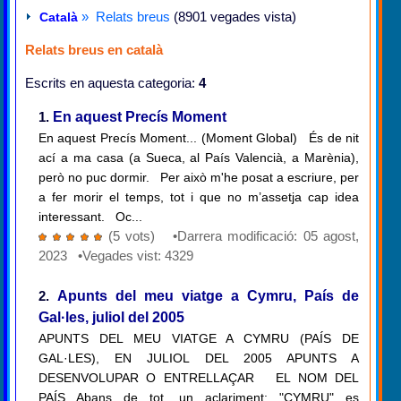
» Relats breus
(8901 vegades vista)
Català
Relats breus en català
Escrits en aquesta categoria:
4
1.
En aquest Precís Moment
En aquest Precís Moment... (Moment Global) És de nit
ací a ma casa (a Sueca, al País Valencià, a Marènia),
però no puc dormir. Per això m'he posat a escriure, per
a fer morir el temps, tot i que no m’assetja cap idea
interessant. Oc...
(5 vots) •Darrera modificació: 05 agost,
2023 •Vegades vist: 4329
2.
Apunts del meu viatge a Cymru, País de
Gal·les, juliol del 2005
APUNTS DEL MEU VIATGE A CYMRU (PAÍS DE
GAL·LES), EN JULIOL DEL 2005 APUNTS A
DESENVOLUPAR O ENTRELLAÇAR EL NOM DEL
PAÍS Abans de tot, un aclariment: "CYMRU" es