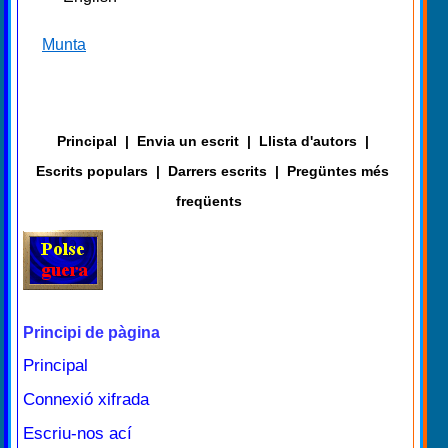
Munta
Principal
|
Envia un escrit
|
Llista d'autors
|
Escrits populars
|
Darrers escrits
|
Pregüntes més
freqüents
Principi de pàgina
Principal
Connexió xifrada
Escriu-nos ací