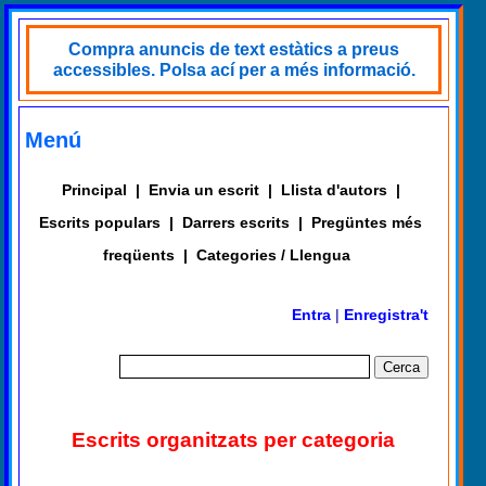
Compra anuncis de text estàtics a preus
accessibles. Polsa ací per a més informació.
Menú
Principal
|
Envia un escrit
|
Llista d'autors
|
Escrits populars
|
Darrers escrits
|
Pregüntes més
freqüents
|
Categories / Llengua
Entra
|
Enregistra't
Escrits organitzats per categoria