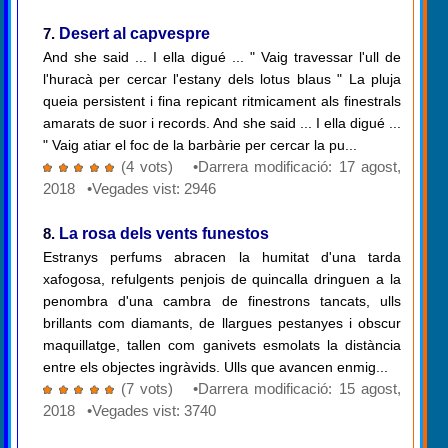
7.
Desert al capvespre
And she said ... I ella digué ... " Vaig travessar l'ull de
l'huracà per cercar l'estany dels lotus blaus " La pluja
queia persistent i fina repicant ritmicament als finestrals
amarats de suor i records. And she said ... I ella digué ...
" Vaig atiar el foc de la barbàrie per cercar la pu...
(4 vots) •Darrera modificació: 17 agost,
2018 •Vegades vist: 2946
8.
La rosa dels vents funestos
Estranys perfums abracen la humitat d'una tarda
xafogosa, refulgents penjois de quincalla dringuen a la
penombra d'una cambra de finestrons tancats, ulls
brillants com diamants, de llargues pestanyes i obscur
maquillatge, tallen com ganivets esmolats la distància
entre els objectes ingràvids. Ulls que avancen enmig...
(7 vots) •Darrera modificació: 15 agost,
2018 •Vegades vist: 3740