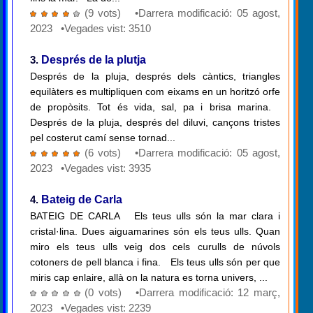
(9 vots) •Darrera modificació: 05 agost,
2023 •Vegades vist: 3510
3.
Després de la plutja
Després de la pluja, després dels càntics, triangles
equilàters es multipliquen com eixams en un horitzó orfe
de propòsits. Tot és vida, sal, pa i brisa marina.
Després de la pluja, després del diluvi, cançons tristes
pel costerut camí sense tornad...
(6 vots) •Darrera modificació: 05 agost,
2023 •Vegades vist: 3935
4.
Bateig de Carla
BATEIG DE CARLA Els teus ulls són la mar clara i
cristal·lina. Dues aiguamarines són els teus ulls. Quan
miro els teus ulls veig dos cels curulls de núvols
cotoners de pell blanca i fina. Els teus ulls són per que
miris cap enlaire, allà on la natura es torna univers, ...
(0 vots) •Darrera modificació: 12 març,
2023 •Vegades vist: 2239