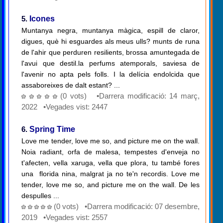
5.
Icones
Muntanya negra, muntanya màgica, espill de claror,
digues, què hi esguardes als meus ulls? munts de runa
de l'ahir que perduren resilients, brossa amuntegada de
l'avui que destil.la perfums atemporals, saviesa de
l'avenir no apta pels folls. I la delícia endolcida que
assaboreixes de dalt estant? ...
(0 vots) •Darrera modificació: 14 març,
2022 •Vegades vist: 2447
6.
Spring Time
​ Love me tender, love me so, and picture me on the wall.
Noia radiant, orfa de malesa, tempestes d'enveja no
t'afecten, vella xaruga, vella que plora, tu també fores
una florida nina, malgrat ja no te'n recordis. Love me
tender, love me so, and picture me on the wall. De les
despulles ...
(0 vots) •Darrera modificació: 07 desembre,
2019 •Vegades vist: 2557