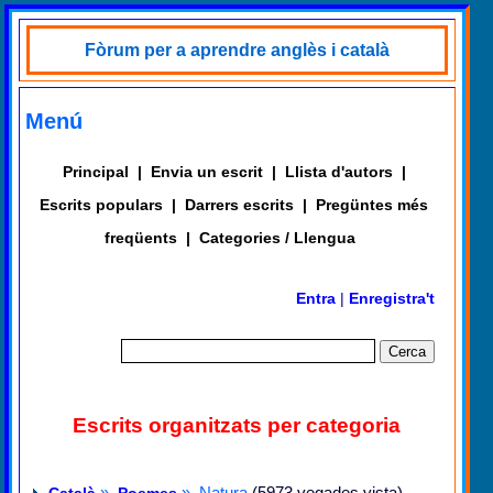
Fòrum per a aprendre anglès i català
Menú
Principal
|
Envia un escrit
|
Llista d'autors
|
Escrits populars
|
Darrers escrits
|
Pregüntes més
freqüents
|
Categories / Llengua
Entra
|
Enregistra't
Escrits organitzats per categoria
»
» Natura
(5973 vegades vista)