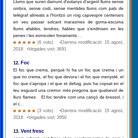
Llums que suren damunt d'estanys d'argent llums sense
ombra, sense codi, sense mentides llums com pals de
telègraf alineats a l'horitzó un roig capvespre centenars
en veu passar solcant marasmes de goma-escuma
llums afables, tendres, fiables que s'endinsen en les
penes i les esmicolen fonaments ...
(6 vots) •Darrera modificació: 15 agost,
2018 •Vegades vist: 3691
12.
Foc
El foc que crema, perquè hi ha un foc que crema i un
que no crema, el foc que devora i el foc que menysté, el
foc que s'apropa i el que et defuig, puix ha copsat en el
teu esguard una cremor més pregona que qualsevol de
llurs flames. El foc tendre com una cançó de bressol, i
el c...
(3 vots) •Darrera modificació: 15 agost,
2018 •Vegades vist: 3950
13.
Vent fresc