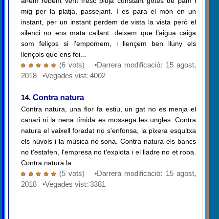
anem rebent vent fresc pluja constant gotes de pam i
mig per la platja, passejant. I es para el món en un
instant, per un instant perdem de vista la vista però el
silenci no ens mata callant. deixem que l’aigua caiga
som feliços si l’empomem, i llençem ben lluny els
llençols que ens fei...
(6 vots) •Darrera modificació: 15 agost,
2018 •Vegades vist: 4002
14.
Contra natura
Contra natura, una flor fa estiu, un gat no es menja el
canari ni la nena tímida es mossega les ungles. Contra
natura el vaixell foradat no s'enfonsa, la pixera esquitxa
els núvols i la música no sona. Contra natura els bancs
no t'estafen, l'empresa no t'explota i el lladre no et roba.
Contra natura la ...
(5 vots) •Darrera modificació: 15 agost,
2018 •Vegades vist: 3381