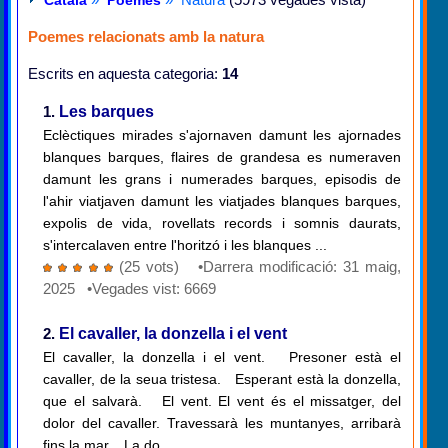
Català
Poemes
Poemes relacionats amb la natura
Escrits en aquesta categoria:
14
1.
Les barques
Eclèctiques mirades s'ajornaven damunt les ajornades
blanques barques, flaires de grandesa es numeraven
damunt les grans i numerades barques, episodis de
l'ahir viatjaven damunt les viatjades blanques barques,
expolis de vida, rovellats records i somnis daurats,
s'intercalaven entre l'horitzó i les blanques ...
(25 vots) •Darrera modificació: 31 maig,
2025 •Vegades vist: 6669
2.
El cavaller, la donzella i el vent
El cavaller, la donzella i el vent. Presoner està el
cavaller, de la seua tristesa. Esperant està la donzella,
que el salvarà. El vent. El vent és el missatger, del
dolor del cavaller. Travessarà les muntanyes, arribarà
fins la mar. La do...