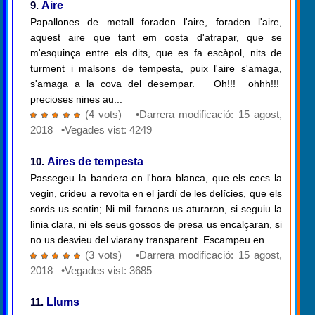
9.
Aire
Papallones de metall foraden l'aire, foraden l'aire,
aquest aire que tant em costa d'atrapar, que se
m'esquinça entre els dits, que es fa escàpol, nits de
turment i malsons de tempesta, puix l'aire s'amaga,
s'amaga a la cova del desempar. Oh!!! ohhh!!!
precioses nines au...
(4 vots) •Darrera modificació: 15 agost,
2018 •Vegades vist: 4249
10.
Aires de tempesta
Passegeu la bandera en l'hora blanca, que els cecs la
vegin, crideu a revolta en el jardí de les delícies, que els
sords us sentin; Ni mil faraons us aturaran, si seguiu la
línia clara, ni els seus gossos de presa us encalçaran, si
no us desvieu del viarany transparent. Escampeu en ...
(3 vots) •Darrera modificació: 15 agost,
2018 •Vegades vist: 3685
11.
Llums