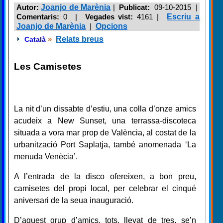
Autor:
Joanjo de Marènia
|
Publicat:
09-10-2015 |
Comentaris:
0 |
Vegades vist:
4161
|
Escriu a
Joanjo de Marènia
|
Opcions
»
Relats breus
Català
Les Camisetes
La nit d’un dissabte d’estiu, una colla d’onze amics
acudeix a New Sunset, una terrassa-discoteca
situada a vora mar prop de València, al costat de la
urbanització Port Saplatja, també anomenada ‘La
menuda Venècia’.
A l’entrada de la disco ofereixen, a bon preu,
camisetes del propi local, per celebrar el cinqué
aniversari de la seua inauguració.
D’aquest grup d’amics, tots, llevat de tres, se’n