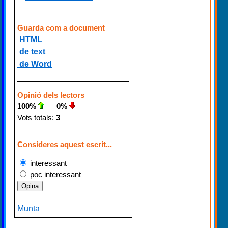
Guarda com a document
HTML
de text
de Word
Opinió dels lectors
100%
0%
Vots totals:
3
Consideres aquest escrit...
interessant
poc interessant
Munta