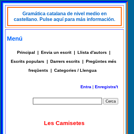
Gramática catalana de nivel medio en
castellano. Pulse aquí para más información.
Menú
Principal
|
Envia un escrit
|
Llista d'autors
|
Escrits populars
|
Darrers escrits
|
Pregüntes més
freqüents
|
Categories / Llengua
Entra
|
Enregistra't
Les Camisetes