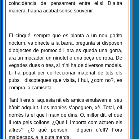
coincidència de pensament entre ells! D’altra
manera, hauria acabat sense souvenir.
El cinqué, sempre que es planta a un nou garito
nocturn, va directe a la barra, pregunta si disposen
d’objectes de promoció i ara es queda una gorra,
ara un mocador, un ninotet o una peça de roba. De
vegades dues o tres, si n’hi ha de diversos models.
Li ha pegat per col·leccionar material de tots els
pubs i discoteques que visita, i hui, ¿com no?, es
compra la camiseta.
Tant li era si aquesta nit els amics emulaven el seu
hàbit adquirit. Les manies s’apeguen, xè. Total, ell
només fa el que li naix de dins. O, millor dit, el que
li rota pels collons. ¿Què li importa com actuen els
altres? ¿O què pensen i diguen d’ell? Fora
maldecaps, a la puta merda.