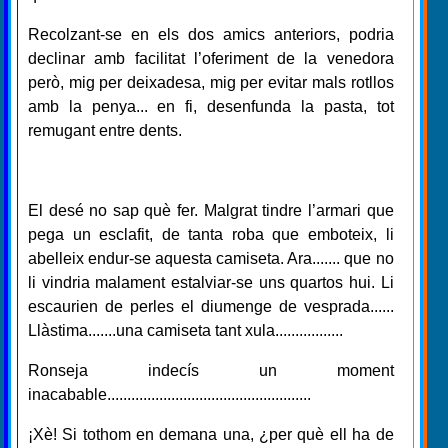
Recolzant-se en els dos amics anteriors, podria
declinar amb facilitat l’oferiment de la venedora
però, mig per deixadesa, mig per evitar mals rotllos
amb la penya... en fi, desenfunda la pasta, tot
remugant entre dents.
El desé no sap què fer. Malgrat tindre l’armari que
pega un esclafit, de tanta roba que emboteix, li
abelleix endur-se aquesta camiseta. Ara....... que no
li vindria malament estalviar-se uns quartos hui. Li
escaurien de perles el diumenge de vesprada......
Llàstima.......una camiseta tant xula.................
Ronseja indecís un moment
inacabable...................................................
¡Xè! Si tothom en demana una, ¿per què ell ha de