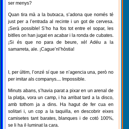
ser menys?
Quan tira mà a la butxaca, s’adona que només té
just per a l’entrada al recinte i un got de cervesa.
¡Serà possible! S’ho ha fos tot entre el sopar, les
bitlles on han jugat en acabar i la ronda de cubates.
¡Si és que no para de beure, xè! Adéu a la
samarreta, ale. ¡Cague’nl’hòstia!
I, per últim, l’onzé sí que se n’agencia una, però no
per imitar als companys.... Impossible.
Minuts abans, s’havia parat a pixar en un arenal de
la platja, vora un camp, i ha arribat tard a la disco,
amb tothom ja a dins. Ha hagut de fer cua en
solitari i, un cop a la taquilla, en descobrir eixes
camisetes tant barates, blanques i de cotó 100%,
se li ha il·luminat la cara.