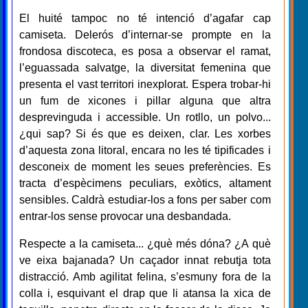
El huité tampoc no té intenció d’agafar cap
camiseta. Delerós d’internar-se prompte en la
frondosa discoteca, es posa a observar el ramat,
l’eguassada salvatge, la diversitat femenina que
presenta el vast territori inexplorat. Espera trobar-hi
un fum de xicones i pillar alguna que altra
desprevinguda i accessible. Un rotllo, un polvo...
¿qui sap? Si és que es deixen, clar. Les xorbes
d’aquesta zona litoral, encara no les té tipificades i
desconeix de moment les seues preferències. Es
tracta d’espècimens peculiars, exòtics, altament
sensibles. Caldrà estudiar-los a fons per saber com
entrar-los sense provocar una desbandada.
Respecte a la camiseta... ¿què més dóna? ¿A què
ve eixa bajanada? Un caçador innat rebutja tota
distracció. Amb agilitat felina, s’esmuny fora de la
colla i, esquivant el drap que li atansa la xica de