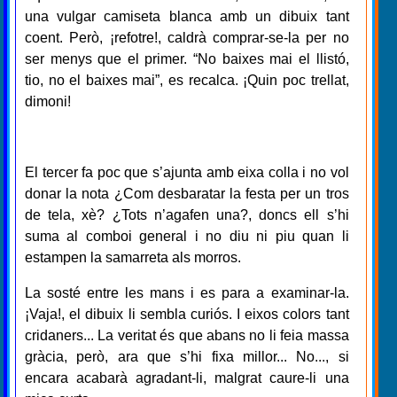
una vulgar camiseta blanca amb un dibuix tant
coent. Però, ¡refotre!, caldrà comprar-se-la per no
ser menys que el primer. “No baixes mai el llistó,
tio, no el baixes mai”, es recalca. ¡Quin poc trellat,
dimoni!
El tercer fa poc que s’ajunta amb eixa colla i no vol
donar la nota ¿Com desbaratar la festa per un tros
de tela, xè? ¿Tots n’agafen una?, doncs ell s’hi
suma al comboi general i no diu ni piu quan li
estampen la samarreta als morros.
La sosté entre les mans i es para a examinar-la.
¡Vaja!, el dibuix li sembla curiós. I eixos colors tant
cridaners... La veritat és que abans no li feia massa
gràcia, però, ara que s’hi fixa millor... No..., si
encara acabarà agradant-li, malgrat caure-li una