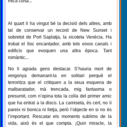
mica curta...
Al quart li ha vingut bé la decisió dels altres, amb
tal de conservar un record de New Sunset i
sobretot de Port Saplatja, la xicoteta Venècia. Ha
trobat el lloc encantador, amb tots eixos canals i
edificis que evoquen una altra època. Tant
romàntic...
No li agrada gens destacar. S’hauria mort de
vergonya demanant-la en solitari perquè el
terroritza que el critiquen a la seua esquena de
malbaratador, mà trencada, mig fantasma o
presumit, com n’opina tota la colla del primer amic
que ha entrat a la disco. La camiseta, és cert, no li
pareix ni bonica ni lletja, però l’objecte en si no és
l’important. Rescatar els moments sublims de la
vida, això és el que compta. ¡Quin miracle, la