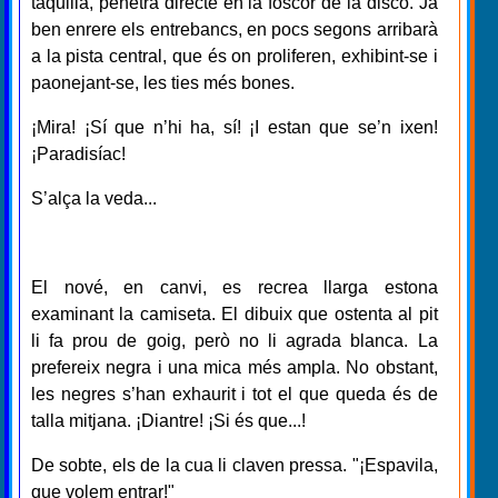
taquilla, penetra directe en la foscor de la disco. Ja
ben enrere els entrebancs, en pocs segons arribarà
a la pista central, que és on proliferen, exhibint-se i
paonejant-se, les ties més bones.
¡Mira! ¡Sí que n’hi ha, sí! ¡I estan que se’n ixen!
¡Paradisíac!
S’alça la veda...
El nové, en canvi, es recrea llarga estona
examinant la camiseta. El dibuix que ostenta al pit
li fa prou de goig, però no li agrada blanca. La
prefereix negra i una mica més ampla. No obstant,
les negres s’han exhaurit i tot el que queda és de
talla mitjana. ¡Diantre! ¡Si és que...!
De sobte, els de la cua li claven pressa. "¡Espavila,
que volem entrar!"