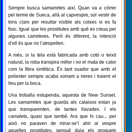
Sempre busca samarretes així. Quan va a córrer
pel terme de Sueca, allà al capvespre, sol vestir de
tons clars per resultar visible als cotxes si es fa
fosc. Igual que les prostitutes amb què es creua per
algunes carreteres. Però és diferent, la intenció
d’ell és que no l’atropellen.
A més, si la tela està fabricada amb cotó o teixit
natural, la roba transpira millor i no el mata de calor
com la fibra sintètica. És tant suador que amb el
poliester sempre acaba xorrant a rieres i traient el
lleu per la boca.
Una troballa estupenda, aquesta de New Sunset.
Les samarretes que guarda als calaixos estan ja
que transparenten, de tantes llavades. I els
camalets, quasi que també. Ara que hi cau... per
això no paraven de mirar-se’l ahir al vespre
aquelles prostitutes, perquè duia els groguets