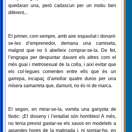
quedaran una, però cadascun per un motiu ben
diferent...
El primer, com sempre, amb aire espavilat i donant-
se-les d’emprenedor, demana una camiseta,
malgrat que no li abelleix comprar-se-la. De fet,
l’engrapa per despuntar davant els altres com el
més guai i metrosexual de la colla, i així evitar que
els col·legues comenten entre ells que és un
garrepa, incapaç d’amollar quatre duros per una
mísera samarreta que, damunt, no és ni de marca.
El segon, en mirar-se-la, vomita una ganyota de
fàstic: ¡El disseny i l’entallat són horribles! A més,
no tenia previst gastar-se els xavos en modelets a
aquestes hores de la matinada i, ni somiar-ho, en