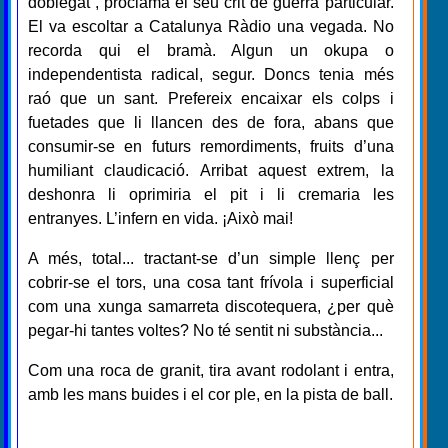
doblegat”, proclama el seu crit de guerra particular.
El va escoltar a Catalunya Ràdio una vegada. No
recorda qui el bramà. Algun un okupa o
independentista radical, segur. Doncs tenia més
raó que un sant. Prefereix encaixar els colps i
fuetades que li llancen des de fora, abans que
consumir-se en futurs remordiments, fruits d’una
humiliant claudicació. Arribat aquest extrem, la
deshonra li oprimiria el pit i li cremaria les
entranyes. L’infern en vida. ¡Això mai!
A més, total... tractant-se d’un simple llenç per
cobrir-se el tors, una cosa tant frívola i superficial
com una xunga samarreta discotequera, ¿per què
pegar-hi tantes voltes? No té sentit ni substància...
Com una roca de granit, tira avant rodolant i entra,
amb les mans buides i el cor ple, en la pista de ball.