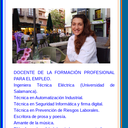
DOCENTE DE LA FORMACIÓN PROFESIONAL
PARA EL EMPLEO.
Ingeniera Técnica Eléctrica (Universidad de
Salamanca).
Técnica en Automatización Industrial.
Técnica en Seguridad Informática y firma digital.
Técnica en Prevención de Riesgos Laborales.
Escritora de prosa y poesía.
Amante de la música.