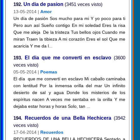
192.
Un dia de pasion
(3451 veces visto)
13-05-2014 |
Amor
Un día de pasión Sos mucho para mi Y yo poco para ti
Pero aun así Sueño contigo En mi soledad Eres la risa
Que me aleja De la tristeza Tus bellos ojos Cuando me
miran Traen la tibieza A mi corazón Eres el sol Que me
acaricia Y me da l...
193.
El dia que me converti en esclavo
(3600
veces visto)
05-05-2014 |
Poemas
El día que me convertí en esclavo Mi caballo caminaba
con lentitud Por la inmensa orilla del mar Un infinito
desierto de sal y agua Donde los misterios de los
espíritus nacen A veces me sentaba en la orilla Y me
dejaba estar horas y horas Solo, tan ...
194.
Recuerdos de una Bella Hechicera
(3942
veces visto)
17-04-2014 |
Recuerdos
RECUERDOS DE UNA BELLA HECHICERA Sentado a