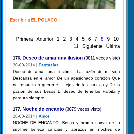
Escribir a EL POLACO
Primera
Anterior
1
2
3
4
5
6
7
8
9
10
11
Siguiente
Última
176.
Deseo de amar una ilusion
(3811 veces visto)
30-09-2014 |
Fantasías
Deseo de amar una ilusión La razón de mi vida
Descansa en el amor De un apasionado corazón Que
no renuncia a quererte Lejos de las caricias y De la
pasión de sus besos El deseo de tenerlos Palpita y
perdura siempre ...
177.
Noche de encanto
(3879 veces visto)
20-09-2014 |
Amor
NOCHE DE ENCANTO. Besos y aroma suave de tu
sublime belleza caricias y abrazos en noches de