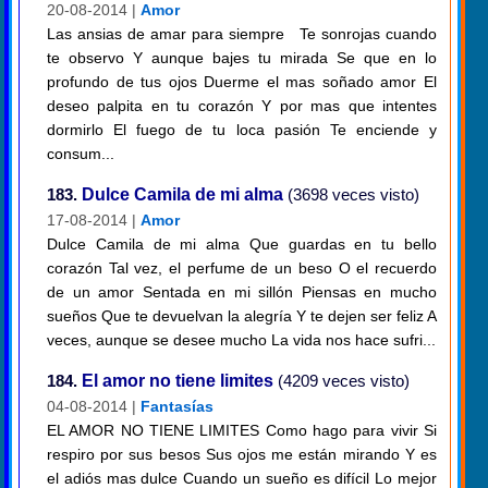
20-08-2014 |
Amor
Las ansias de amar para siempre Te sonrojas cuando
te observo Y aunque bajes tu mirada Se que en lo
profundo de tus ojos Duerme el mas soñado amor El
deseo palpita en tu corazón Y por mas que intentes
dormirlo El fuego de tu loca pasión Te enciende y
consum...
183.
Dulce Camila de mi alma
(3698 veces visto)
17-08-2014 |
Amor
Dulce Camila de mi alma Que guardas en tu bello
corazón Tal vez, el perfume de un beso O el recuerdo
de un amor Sentada en mi sillón Piensas en mucho
sueños Que te devuelvan la alegría Y te dejen ser feliz A
veces, aunque se desee mucho La vida nos hace sufri...
184.
El amor no tiene limites
(4209 veces visto)
04-08-2014 |
Fantasías
EL AMOR NO TIENE LIMITES Como hago para vivir Si
respiro por sus besos Sus ojos me están mirando Y es
el adiós mas dulce Cuando un sueño es difícil Lo mejor