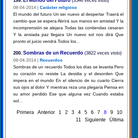
199.
El Mundo del Futuro
(3546 veces visto)
08-04-2014 |
Carácter religioso
El mundo del futuro Un ser nuevo al despertar Traerá el
cambio que se espera Abrirá sus manos en amistad Y la
incomprensión se alejara Todas las contiendas cesaran
Y la ansiada paz llegara Un nuevo sol nos dirá Que
pronto el juicio vendrá Todos los...
200.
Sombras de un Recuerdo
(3822 veces visto)
08-04-2014 |
Recuerdos
Sombras de un recuerdo Todos los días se levanta Pero
su corazón no resiste La desidia y el desorden Que
impera en el mundo En el silencio de su cuarto Cierra
sus ojos al dolor Y mientras reza una plegaria Piensa en
su amor perdido Ese que alguna vez Cuando estaba
sol...
Primera
Anterior
1
2
3
4
5
6
7
8
9
10
11
Siguiente
Última