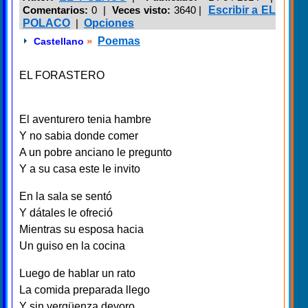
Comentarios:
0 |
Veces visto:
3640
|
Escribir a EL
POLACO
|
Opciones
»
Poemas
Castellano
EL FORASTERO
El aventurero tenia hambre
Y no sabia donde comer
A un pobre anciano le pregunto
Y a su casa este le invito
En la sala se sentó
Y dátales le ofreció
Mientras su esposa hacia
Un guiso en la cocina
Luego de hablar un rato
La comida preparada llego
Y sin vergüenza devoro