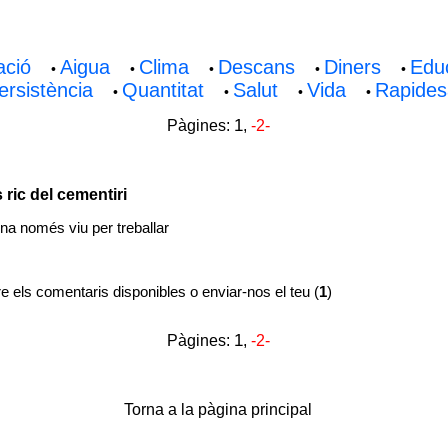
ació
Aigua
Clima
Descans
Diners
Edu
•
•
•
•
•
ersistència
Quantitat
Salut
Vida
Rapides
•
•
•
•
1
Pàgines:
,
-2-
 ric del cementiri
a només viu per treballar
e els comentaris disponibles o enviar-nos el teu (
1
)
1
Pàgines:
,
-2-
Torna a la pàgina principal