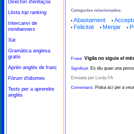
Directori d'enllaços
Categories relacionades:
Llista
top ranking
Abastament
Accept
•
•
Intercanvi de
Felicitat
Menjar
P
•
•
•
minibanners
Xat
Gramàtica anglesa
gratis
Vigila no siguis el més
Frase:
Aprén anglès de franc
Es diu quan una person
Significat:
Enviada per Lorda FA
Fòrum d'idiomes
Polsa ací per a veur
Comentaris:
Tests per a aprendre
anglès