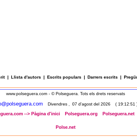
rit
|
Llista d'autors
|
Escrits populars
|
Darrers escrits
|
Pregü
www.polseguera.com - © Polseguera. Tots els drets reservats
fo@polseguera.com
Divendres , 07 d'agost del 2026 ( 19:12:51 
guera.com --> Pàgina d'inici
Polseguera.org
Polseguera.net
Polse.net