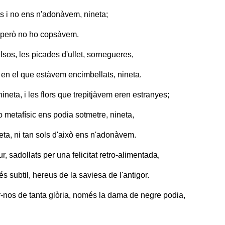
 i no ens n'adonàvem, nineta;
, però no ho copsàvem.
lsos, les picades d'ullet, sornegueres,
i en el que estàvem encimbellats, nineta.
neta, i les flors que trepitjàvem eren estranyes;
o metafísic ens podia sotmetre, nineta,
eta, ni tan sols d'això ens n'adonàvem.
r, sadollats per una felicitat retro-alimentada,
s subtil, hereus de la saviesa de l'antigor.
-nos de tanta glòria, només la dama de negre podia,