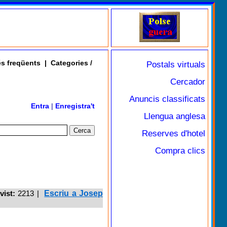
s freqüents
|
Categories /
Postals virtuals
Cercador
Anuncis classificats
Entra
|
Enregistra't
Llengua anglesa
Reserves d'hotel
Compra clics
vist:
2213
|
Escriu a Josep