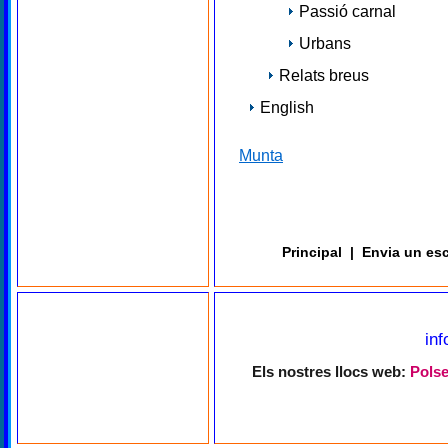
Passió carnal
Urbans
Relats breus
English
Munta
Principal
|
Envia un esc
in
Els nostres llocs web:
Polse