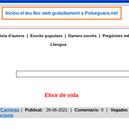
Inclou el teu lloc web gratuïtament a Polseguera.net
ista d'autors
|
Escrits populars
|
Darrers escrits
|
Pregüntes mé
Llengua
Elixir de vida
 Carreras
|
Publicat:
26-06-2021 |
Comentaris:
0 |
Vegades 
pcions