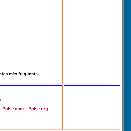
ntes més freqüents
)
Polse.com
Polse.org