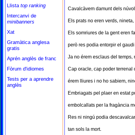
Llista
top ranking
Cavalcàvem damunt dels núvols
Intercanvi de
Els prats no eren verds, nineta
minibanners
Xat
Els somriures de la gent eren fa
Gramàtica anglesa
però res podia entorpir el gaud
gratis
Ja no érem esclaus del temps, ni
Aprén anglès de franc
Fòrum d'idiomes
Cap oracle, cap poder terrenal 
Tests per a aprendre
érem lliures i no ho sabiem, nin
anglès
Embriagats pel plaer en estat pu
embolcallats per la fragància mé
Res ni ningú podia descavalcar
tan sols la mort.