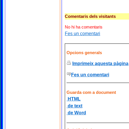
Comentaris dels visitants
No hi ha comentaris
Fes un comentari
Opcions generals
Imprimeix aquesta pàgina
Fes un comentari
Guarda com a document
HTML
de text
de Word