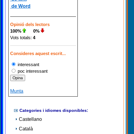
de Word
Opinió dels lectors
100%
0%
Vots totals:
4
Consideres aquest escrit...
interessant
poc interessant
Munta
Categories i idiomes disponibles:
Castellano
Català