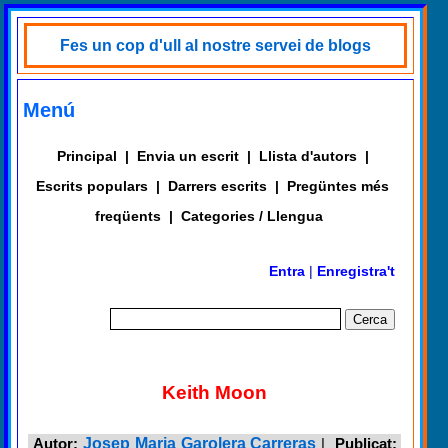
Fes un cop d'ull al nostre servei de blogs
Menú
Principal
|
Envia un escrit
|
Llista d'autors
|
Escrits populars
|
Darrers escrits
|
Pregüntes més
freqüents
|
Categories / Llengua
Entra
|
Enregistra't
Keith Moon
Autor:
Josep Maria Garolera Carreras
|
Publicat: