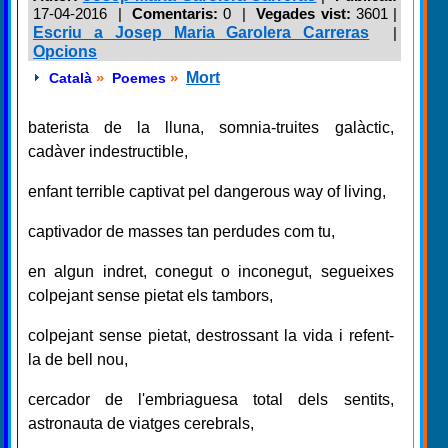
17-04-2016 |
Comentaris:
0 |
Vegades vist:
3601
|
Escriu a Josep Maria Garolera Carreras
|
Opcions
»
»
Mort
Català
Poemes
baterista de la lluna, somnia-truites galàctic,
cadàver indestructible,
enfant terrible captivat pel dangerous way of living,
captivador de masses tan perdudes com tu,
en algun indret, conegut o inconegut, segueixes
colpejant sense pietat els tambors,
colpejant sense pietat, destrossant la vida i refent-
la de bell nou,
cercador de l'embriaguesa total dels sentits,
astronauta de viatges cerebrals,