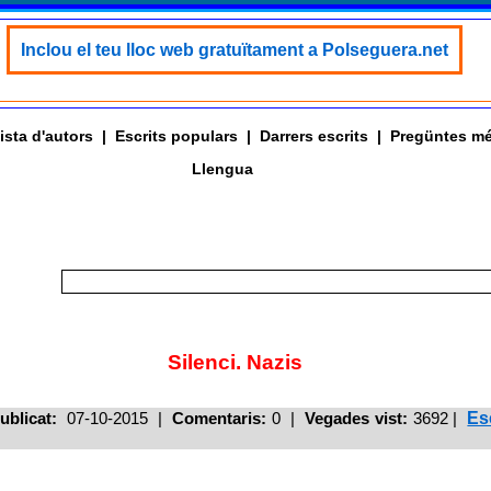
Inclou el teu lloc web gratuïtament a Polseguera.net
ista d'autors
|
Escrits populars
|
Darrers escrits
|
Pregüntes mé
Llengua
Silenci. Nazis
ublicat:
07-10-2015 |
Comentaris:
0 |
Vegades vist:
3692
|
Es