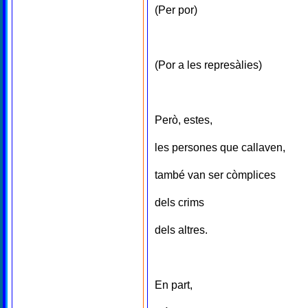
(Per por)
(Por a les represàlies)
Però, estes,
les persones que callaven,
també van ser còmplices
dels crims
dels altres.
En part,