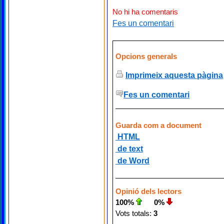
No hi ha comentaris
Fes un comentari
Opcions generals
Imprimeix aquesta pàgina
Fes un comentari
Guarda com a document
HTML
de text
de Word
Opinió dels lectors
100%
0%
Vots totals:
3