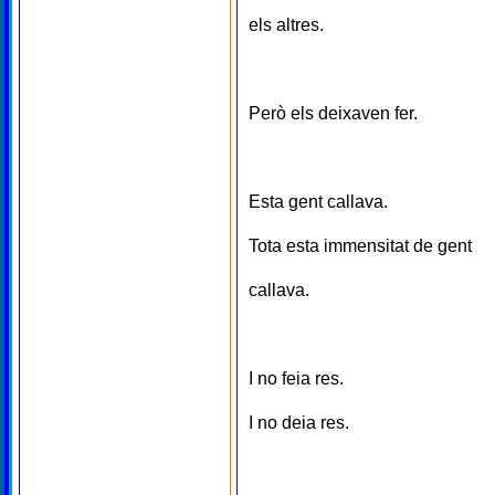
els altres.
Però els deixaven fer.
Esta gent callava.
Tota esta immensitat de gent
callava.
I no feia res.
I no deia res.