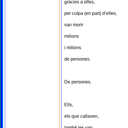
gràcies a elles,
per culpa (en part) d’elles,
van morir
milions
i milions
de persones.
De persones.
Ells,
els que callaven,
també les van