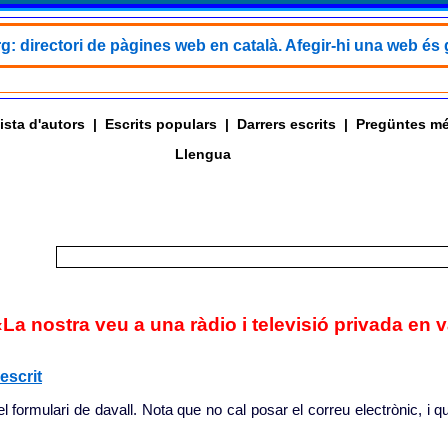
g: directori de pàgines web en català. Afegir-hi una web és g
ista d'autors
|
Escrits populars
|
Darrers escrits
|
Pregüntes mé
Llengua
a nostra veu a una ràdio i televisió privada en 
'escrit
l formulari de davall. Nota que no cal posar el correu electrònic, i q