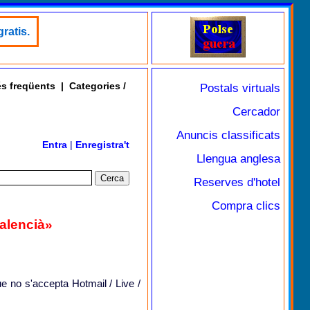
ratis.
s freqüents
|
Categories /
Postals virtuals
Cercador
Anuncis classificats
Entra
|
Enregistra't
Llengua anglesa
Reserves d'hotel
Compra clics
valencià»
ue no s'accepta Hotmail / Live /