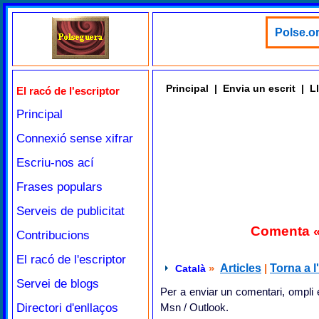
Polse.or
Principal
|
Envia un escrit
|
Ll
El racó de l'escriptor
Principal
Connexió sense xifrar
Escriu-nos ací
Frases populars
Serveis de publicitat
Comenta «L
Contribucions
El racó de l'escriptor
»
Articles
|
Torna a l
Català
Servei de blogs
Per a enviar un comentari, ompli e
Directori d'enllaços
Msn / Outlook.