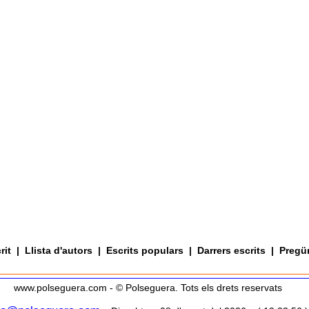
rit
|
Llista d'autors
|
Escrits populars
|
Darrers escrits
|
Pregü
www.polseguera.com - © Polseguera. Tots els drets reservats