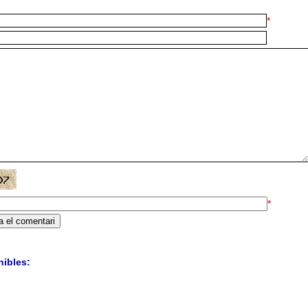
*
*
nibles: