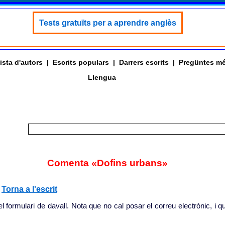
Tests gratuïts per a aprendre anglès
ista d'autors
|
Escrits populars
|
Darrers escrits
|
Pregüntes mé
Llengua
Comenta «Dofins urbans»
|
Torna a l'escrit
l formulari de davall. Nota que no cal posar el correu electrònic, i q