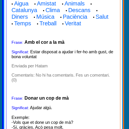
Aigua
Amistat
Animals
•
•
•
•
Catalunya
Clima
Descans
•
•
•
Diners
Música
Paciència
Salut
•
•
•
Temps
Treball
Veritat
•
•
•
Amb el cor a la mà
Frase:
Estar disposat a ajudar i fer-ho amb gust, de
Significat:
bona voluntat
Enviada per Hatam
Comentaris:
No hi ha comentaris. Fes un comentari.
(0)
Donar un cop de mà
Frase:
Ajudar algú.
Significat:
Exemple:
-Vols que et done un cop de mà?
-Sí, gràcies. Açò pesa molt.