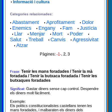
Informació i cultura
•
Categories relacionades:
Abastament
Aprofitament
Dolor
•
•
•
Enemics
Engany
Fam
Justícia
•
•
•
•
Llar
Menjar
Mort
Poder
•
•
•
•
•
Salut
Treball
Canvis
Agressivitat
•
•
•
Atzar
•
2
3
Pàgines:
-1-
,
,
Tenir les mans foradades / Tenir la mà
Frase:
foradada / Tenir la butxaca foradada / Tenir les
butxaques foradades
Gastar diners sense cap control. Despendre
Significat:
els diners molt fàcilment.
Exemple:
Els polítics constitucionalistes castellans tenen les
mans foradades, i malbaraten els diners dels