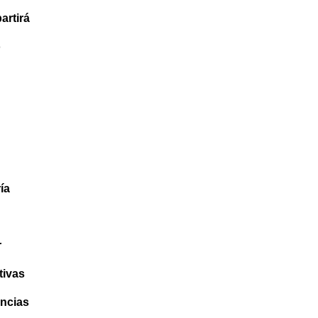
artirá
o
ía
r
tivas
encias