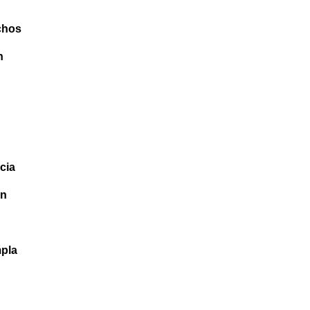
chos
n
cia
an
mpla