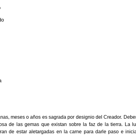
o
do
a
anas, meses o años es sagrada por designio del Creador. Debe
osa de las gemas que existan sobre la faz de la tierra. La l
ran de estar aletargadas en la carne para darle paso e inicia