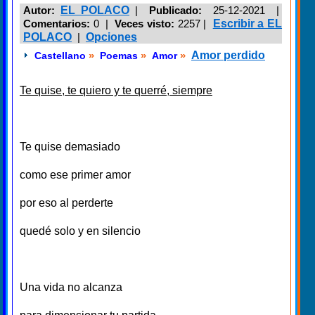
Autor:
EL POLACO
|
Publicado:
25-12-2021 |
Comentarios:
0 |
Veces visto:
2257
|
Escribir a EL
POLACO
|
Opciones
»
»
»
Amor perdido
Castellano
Poemas
Amor
Te quise, te quiero y te querré, siempre
Te quise demasiado
como ese primer amor
por eso al perderte
quedé solo y en silencio
Una vida no alcanza