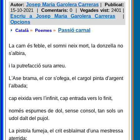
Autor:
Josep Maria Garolera Carreras
|
Publicat:
15-10-2021 |
Comentaris:
0 |
Vegades vist:
2401
|
Escriu a Josep Maria Garolera Carreras
|
Opcions
»
»
Passió carnal
Català
Poemes
La carn és feble, el somni neix mort, la donzella no
s'albira,
i la putrefacció sura arreu.
L'Ase brama, el cor s'ofega, el cargol pinta d'argent
l'albada;
cap eixida vers l'infinit, cap entrada vers lo finit,
només espurnes de dol, sense consol, tan sols un
udol dalt del pujol.
La pistola fumeja, el crit esblaïmat d'una mestressa
aterrida;