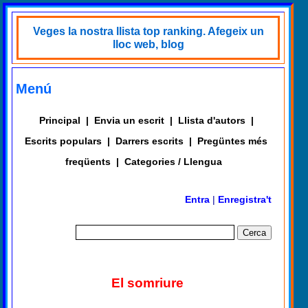
Veges la nostra llista top ranking. Afegeix un
lloc web, blog
Menú
Principal
|
Envia un escrit
|
Llista d'autors
|
Escrits populars
|
Darrers escrits
|
Pregüntes més
freqüents
|
Categories / Llengua
Entra
|
Enregistra't
El somriure