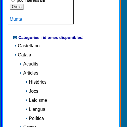
poc interessant
Munta
Categories i idiomes disponibles:
Castellano
Català
Acudits
Articles
Històrics
Jocs
Laicisme
Llengua
Política