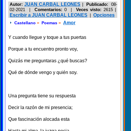
Autor:
JUAN CARBAL LEONES
|
Publicado:
08-
02-2021 |
Comentarios:
0 |
Veces visto:
2615
|
Escribir a JUAN CARBAL LEONES
|
Opciones
»
»
Amor
Castellano
Poemas
Y cuando llegue y toque a tus puertas
Porque a tu encuentro pronto voy,
Quizás me preguntaras ¿qué buscas?
Qué de dónde vengo y quién soy.
Una pregunta tiene su respuesta
Decir la razón de mi presencia;
Que fascinación alocada esta
Hasta mi alma, la juzga necia.