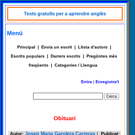
Tests gratuïts per a aprendre anglès
Menú
Principal
|
Envia un escrit
|
Llista d'autors
|
Escrits populars
|
Darrers escrits
|
Pregüntes més
freqüents
|
Categories / Llengua
Entra
|
Enregistra't
Obituari
Autor:
Josep Maria Garolera Carreras
|
Publicat: