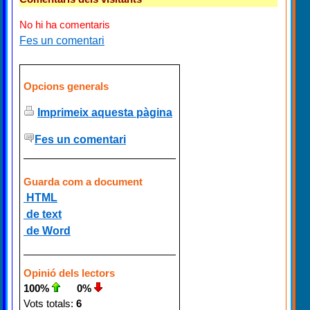
No hi ha comentaris
Fes un comentari
Opcions generals
Imprimeix aquesta pàgina
Fes un comentari
Guarda com a document
HTML
de text
de Word
Opinió dels lectors
100%
0%
Vots totals:
6