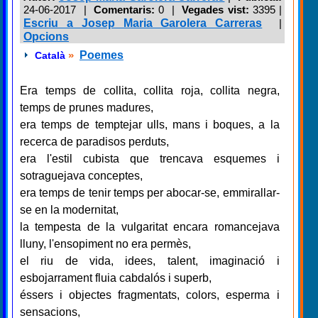
24-06-2017 |
Comentaris:
0 |
Vegades vist:
3395
|
Escriu a Josep Maria Garolera Carreras
|
Opcions
»
Poemes
Català
Era temps de collita, collita roja, collita negra,
temps de prunes madures,
era temps de temptejar ulls, mans i boques, a la
recerca de paradisos perduts,
era l'estil cubista que trencava esquemes i
sotraguejava conceptes,
era temps de tenir temps per abocar-se, emmirallar-
se en la modernitat,
la tempesta de la vulgaritat encara romancejava
lluny, l'ensopiment no era permès,
el riu de vida, idees, talent, imaginació i
esbojarrament fluia cabdalós i superb,
éssers i objectes fragmentats, colors, esperma i
sensacions,