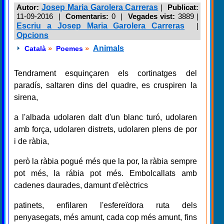
Autor:
Josep Maria Garolera Carreras
|
Publicat:
11-09-2016 |
Comentaris:
0 |
Vegades vist:
3889
|
Escriu a Josep Maria Garolera Carreras
|
Opcions
»
»
Animals
Català
Poemes
Tendrament esquinçaren els cortinatges del
paradís, saltaren dins del quadre, es cruspiren la
sirena,
a l'albada udolaren dalt d'un blanc turó, udolaren
amb força, udolaren distrets, udolaren plens de por
i de ràbia,
però la ràbia pogué més que la por, la ràbia sempre
pot més, la rábia pot més. Embolcallats amb
cadenes daurades, damunt d'elèctrics
patinets, enfilaren l'esfereïdora ruta dels
penyasegats, més amunt, cada cop més amunt, fins