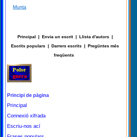
Munta
Principal
|
Envia un escrit
|
Llista d'autors
|
Escrits populars
|
Darrers escrits
|
Pregüntes més
freqüents
Principi de pàgina
Principal
Connexió xifrada
Escriu-nos ací
Frases populars