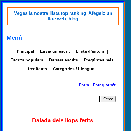
Veges la nostra llista top ranking. Afegeix un
lloc web, blog
Menú
Principal
|
Envia un escrit
|
Llista d'autors
|
Escrits populars
|
Darrers escrits
|
Pregüntes més
freqüents
|
Categories / Llengua
Entra
|
Enregistra't
Balada dels llops ferits