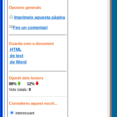
Opcions generals
Imprimeix aquesta pàgina
Fes un comentari
Guarda com a document
HTML
de text
de Word
Opinió dels lectors
88%
12%
Vots totals:
8
Consideres aquest escrit...
interessant