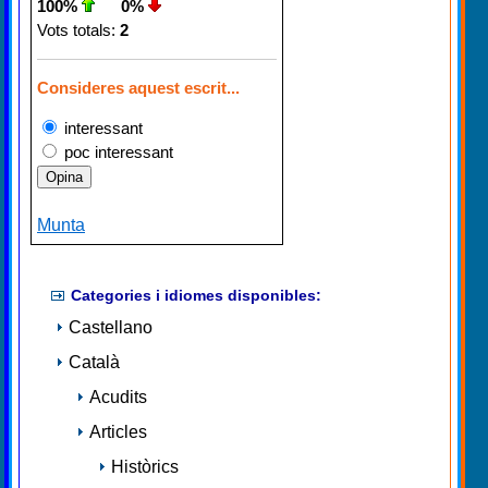
100%
0%
Vots totals:
2
Consideres aquest escrit...
interessant
poc interessant
Munta
Categories i idiomes disponibles:
Castellano
Català
Acudits
Articles
Històrics