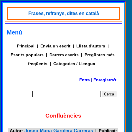
Frases, refranys, dites en català
Menú
Principal
|
Envia un escrit
|
Llista d'autors
|
Escrits populars
|
Darrers escrits
|
Pregüntes més
freqüents
|
Categories / Llengua
Entra
|
Enregistra't
Confluències
Autor:
Josep Maria Garolera Carreras
|
Publicat: