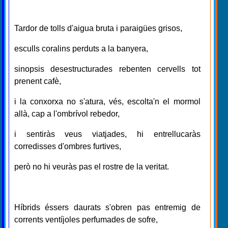
Tardor de tolls d'aigua bruta i paraigües grisos,
esculls coralins perduts a la banyera,
sinopsis desestructurades rebenten cervells tot
prenent cafè,
i la conxorxa no s'atura, vés, escolta'n el mormol
allà, cap a l'ombrívol rebedor,
i sentiràs veus viatjades, hi entrellucaràs
corredisses d'ombres furtives,
però no hi veuràs pas el rostre de la veritat.
Híbrids éssers daurats s'obren pas entremig de
corrents ventíjoles perfumades de sofre,