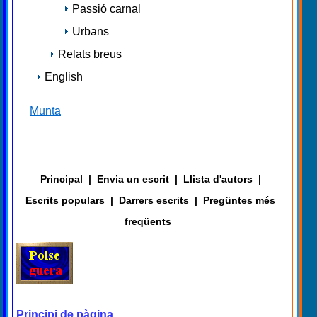
Passió carnal
Urbans
Relats breus
English
Munta
Principal
|
Envia un escrit
|
Llista d'autors
|
Escrits populars
|
Darrers escrits
|
Pregüntes més
freqüents
Principi de pàgina