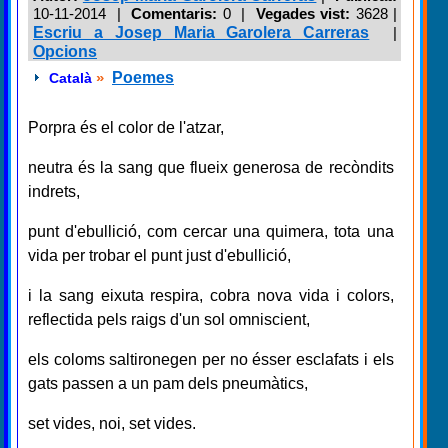
10-11-2014 |
Comentaris:
0 |
Vegades vist:
3628
|
Escriu a Josep Maria Garolera Carreras
|
Opcions
»
Poemes
Català
Porpra és el color de l'atzar,
neutra és la sang que flueix generosa de recòndits
indrets,
punt d'ebullició, com cercar una quimera, tota una
vida per trobar el punt just d'ebullició,
i la sang eixuta respira, cobra nova vida i colors,
reflectida pels raigs d'un sol omniscient,
els coloms saltironegen per no ésser esclafats i els
gats passen a un pam dels pneumàtics,
set vides, noi, set vides.