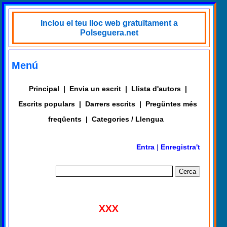
Inclou el teu lloc web gratuïtament a
Polseguera.net
Menú
Principal
|
Envia un escrit
|
Llista d'autors
|
Escrits populars
|
Darrers escrits
|
Pregüntes més
freqüents
|
Categories / Llengua
Entra
|
Enregistra't
XXX