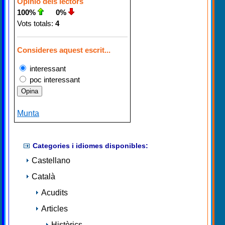
Opinió dels lectors
100%
0%
Vots totals:
4
Consideres aquest escrit...
interessant
poc interessant
Munta
Categories i idiomes disponibles:
Castellano
Català
Acudits
Articles
Històrics