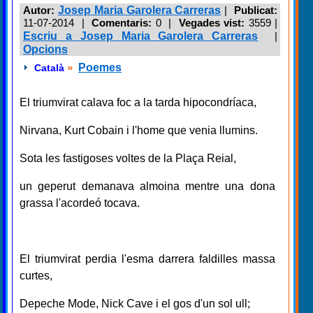
Autor:
Josep Maria Garolera Carreras
|
Publicat:
11-07-2014 |
Comentaris:
0 |
Vegades vist:
3559
|
Escriu a Josep Maria Garolera Carreras
|
Opcions
»
Poemes
Català
El triumvirat calava foc a la tarda hipocondríaca,
Nirvana, Kurt Cobain i l'home que venia llumins.
Sota les fastigoses voltes de la Plaça Reial,
un geperut demanava almoina mentre una dona
grassa l'acordeó tocava.
El triumvirat perdia l'esma darrera faldilles massa
curtes,
Depeche Mode, Nick Cave i el gos d'un sol ull;