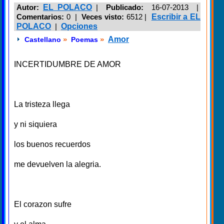
Autor:
EL POLACO
|
Publicado:
16-07-2013 |
Comentarios:
0 |
Veces visto:
6512
|
Escribir a EL
POLACO
|
Opciones
»
»
Amor
Castellano
Poemas
INCERTIDUMBRE DE AMOR
La tristeza llega
y ni siquiera
los buenos recuerdos
me devuelven la alegria.
El corazon sufre