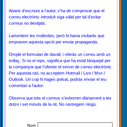
Abans d'escriure a l'autor, s'ha de comprovar que el
correu electrònic introduït siga vàlid per tal d'evitar
correus no desitjats.
Lamentem les molèsties, però hi havia visitants que
empraven aquesta opció per enviar propaganda.
Omple el formulari de davall, i rebràs un correu amb un
enllaç. Si no el reps, significa que ha estat bloquejat per
la companyia que t'ofereix el servei de correu electrònic.
Per aquesta raó, no acceptem Hotmail / Live / Msn /
Outlook. Un cop hi hages polsat, podràs enviar el teu
comentari a l'autor.
Observa que tots el correus s'esborren diàriament a les
dotze i set minuts de la nit. No rastregem ningú.
Nom: