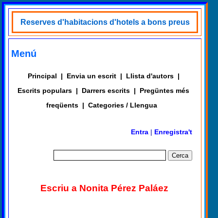
Reserves d'habitacions d'hotels a bons preus
Menú
Principal
|
Envia un escrit
|
Llista d'autors
|
Escrits populars
|
Darrers escrits
|
Pregüntes més
freqüents
|
Categories / Llengua
Entra
|
Enregistra't
Escriu a Nonita Pérez Paláez