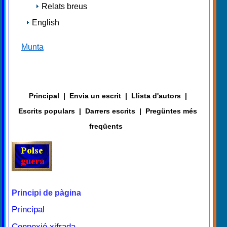
Relats breus
English
Munta
Principal
|
Envia un escrit
|
Llista d'autors
|
Escrits populars
|
Darrers escrits
|
Pregüntes més
freqüents
Principi de pàgina
Principal
Connexió xifrada