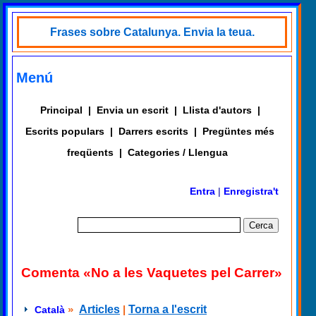
Frases sobre Catalunya. Envia la teua.
Menú
Principal
|
Envia un escrit
|
Llista d'autors
|
Escrits populars
|
Darrers escrits
|
Pregüntes més
freqüents
|
Categories / Llengua
Entra
|
Enregistra't
Comenta «No a les Vaquetes pel Carrer»
»
Articles
|
Torna a l'escrit
Català