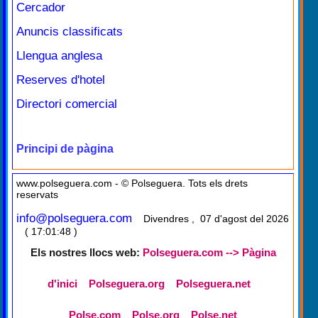
Cercador
Anuncis classificats
Llengua anglesa
Reserves d'hotel
Directori comercial
Principi de pàgina
www.polseguera.com - © Polseguera. Tots els drets
reservats
info@polseguera.com
Divendres , 07 d'agost del 2026
( 17:01:48 )
Els nostres llocs web:
Polseguera.com --> Pàgina
d'inici
Polseguera.org
Polseguera.net
Polse.com
Polse.org
Polse.net