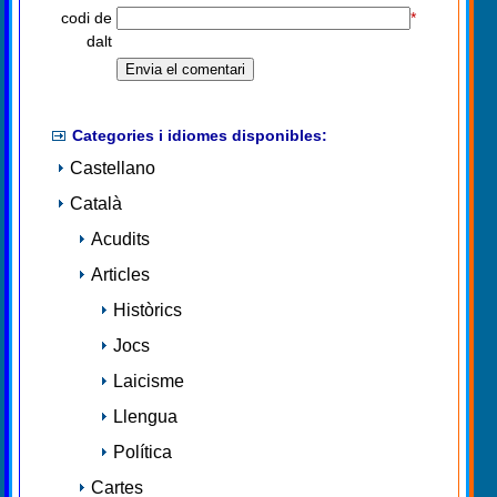
codi de
*
dalt
Categories i idiomes disponibles:
Castellano
Català
Acudits
Articles
Històrics
Jocs
Laicisme
Llengua
Política
Cartes