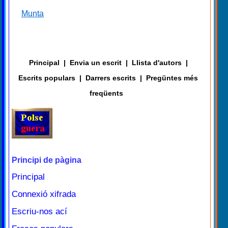
Munta
Principal
|
Envia un escrit
|
Llista d'autors
|
Escrits populars
|
Darrers escrits
|
Pregüntes més
freqüents
Principi de pàgina
Principal
Connexió xifrada
Escriu-nos ací