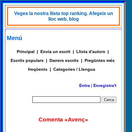
Veges la nostra llista top ranking. Afegeix un
lloc web, blog
Menú
Principal
|
Envia un escrit
|
Llista d'autors
|
Escrits populars
|
Darrers escrits
|
Pregüntes més
freqüents
|
Categories / Llengua
Entra
|
Enregistra't
Comenta «Avenç»