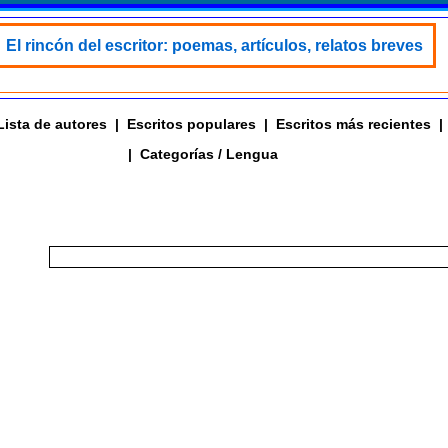
El rincón del escritor: poemas, artículos, relatos breves
Lista de autores
|
Escritos populares
|
Escritos más recientes
|
|
Categorías / Lengua