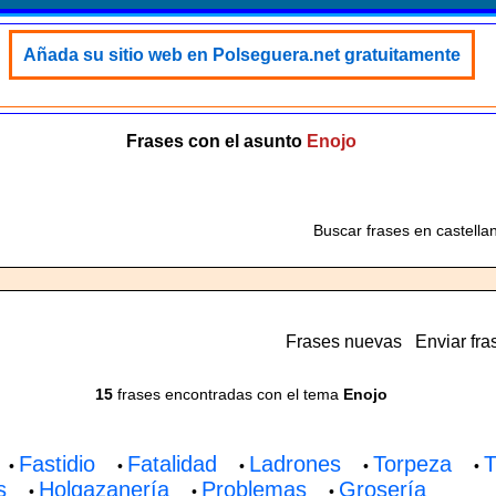
Añada su sitio web en Polseguera.net gratuitamente
Frases con el asunto
Enojo
Buscar frases en castella
Frases nuevas
Enviar fra
15
frases encontradas con el tema
Enojo
Fastidio
Fatalidad
Ladrones
Torpeza
T
•
•
•
•
•
s
Holgazanería
Problemas
Grosería
•
•
•