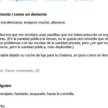
monio / como un demonio
ncolerizarse, enojarse mucho, alterarse.
abecera que me recetara unas pastillas que me había prescrito un esp
o. (En la sanidad pública te torean, no te queda otro remedio que rec
nen problemas con las recetas de la sanidad privada, pero ¿en qué 
vos, pero la sanidad pública, más deplorable.)
abía dejado su coche de lujo para la chatarra, se puso como un de
s. Hacer comentario. (0)
alguien
nojado, hastiado, asqueado, hasta la coronilla.
ito.