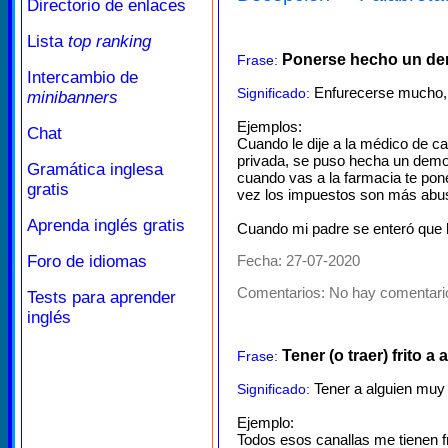
Directorio de enlaces
Lista
top ranking
Ponerse hecho un de
Frase:
Intercambio de
Enfurecerse mucho, e
Significado:
minibanners
Ejemplos:
Chat
Cuando le dije a la médico de c
privada, se puso hecha un demoni
Gramática inglesa
cuando vas a la farmacia te po
gratis
vez los impuestos son más abusi
Aprenda inglés gratis
Cuando mi padre se enteró que h
Foro de idiomas
Fecha: 27-07-2020
Comentarios:
No hay comentario
Tests para aprender
inglés
Tener (o traer) frito a 
Frase:
Tener a alguien muy e
Significado:
Ejemplo:
Todos esos canallas me tienen fr