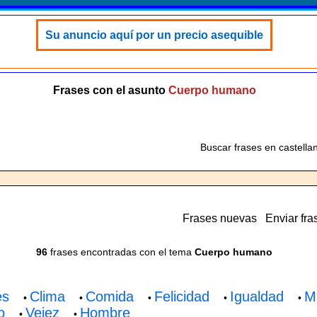
Su anuncio aquí por un precio asequible
Frases con el asunto
Cuerpo humano
Buscar frases en castella
Frases nuevas
Enviar fra
96
frases encontradas con el tema
Cuerpo humano
es
Clima
Comida
Felicidad
Igualdad
M
•
•
•
•
•
o
Vejez
Hombre
•
•