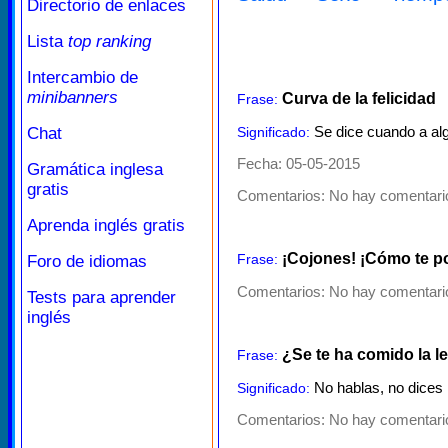
Directorio de enlaces
Lista
top ranking
Intercambio de
minibanners
Curva de la felicidad
Frase:
Se dice cuando a algui
Chat
Significado:
Fecha: 05-05-2015
Gramática inglesa
gratis
Comentarios:
No hay comentario
Aprenda inglés gratis
¡Cojones! ¡Cómo te p
Frase:
Foro de idiomas
Comentarios:
No hay comentario
Tests para aprender
inglés
¿Se te ha comido la l
Frase:
No hablas, no dices 
Significado:
Comentarios:
No hay comentario