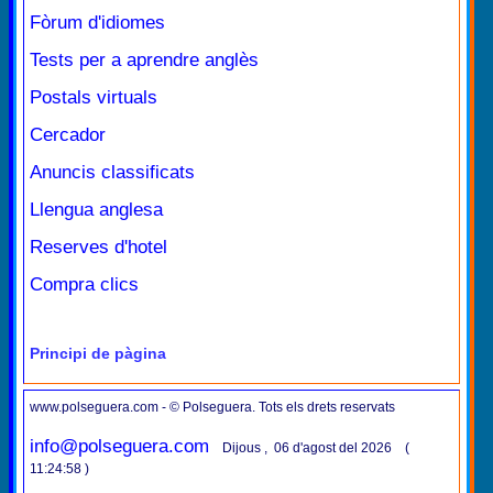
Fòrum d'idiomes
Tests per a aprendre anglès
Postals virtuals
Cercador
Anuncis classificats
Llengua anglesa
Reserves d'hotel
Compra clics
Principi de pàgina
www.polseguera.com - © Polseguera. Tots els drets reservats
info@polseguera.com
Dijous , 06 d'agost del 2026 (
11:24:58 )