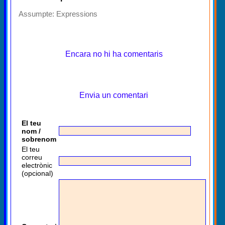
Assumpte:
Expressions
Encara no hi ha comentaris
Envia un comentari
El teu
nom /
sobrenom
El teu
correu
electrònic
(opcional)