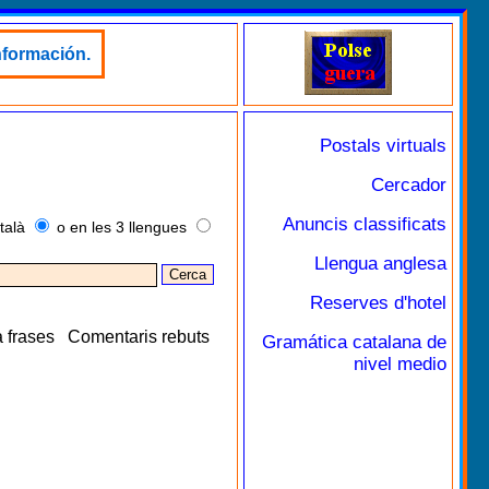
nformación.
Postals virtuals
Cercador
Anuncis classificats
talà
o en les 3 llengues
Llengua anglesa
Reserves d'hotel
 frases
Comentaris rebuts
Gramática catalana de
nivel medio