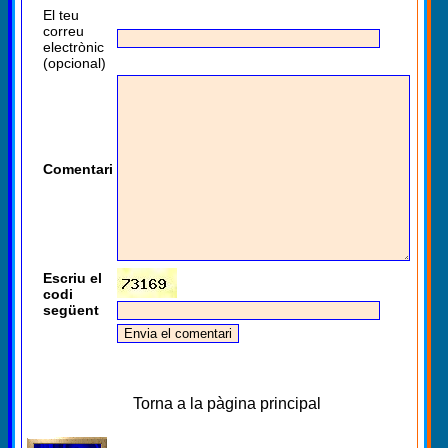
El teu
correu
electrònic
(opcional)
Comentari
Escriu el
codi
següent
Torna a la pàgina principal