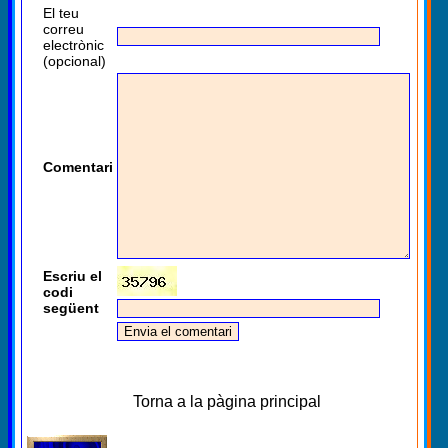
El teu
correu
electrònic
(opcional)
Comentari
Escriu el
codi
següent
Torna a la pàgina principal