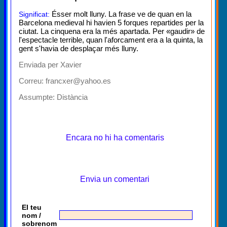
Ésser molt lluny. La frase ve de quan en la
Significat:
Barcelona medieval hi havien 5 forques repartides per la
ciutat. La cinquena era la més apartada. Per «gaudir» de
l'espectacle terrible, quan l'aforcament era a la quinta, la
gent s'havia de desplaçar més lluny.
Enviada per Xavier
Correu: francxer@yahoo.es
Assumpte:
Distància
Encara no hi ha comentaris
Envia un comentari
El teu
nom /
sobrenom