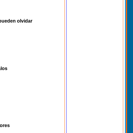
pueden olvidar
alos
dores