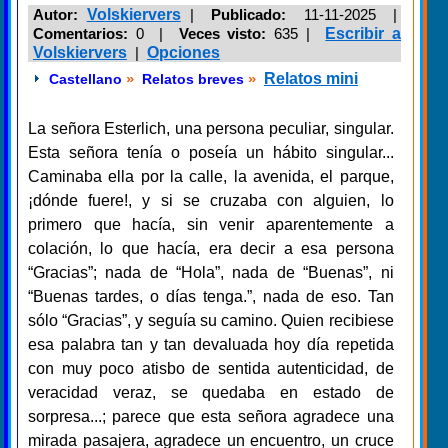
Autor:
Volskiervers
|
Publicado:
11-11-2025 |
Comentarios:
0 |
Veces visto:
635
|
Escribir a
Volskiervers
|
Opciones
»
»
Relatos mini
Castellano
Relatos breves
La señora Esterlich, una persona peculiar, singular.
Esta señora tenía o poseía un hábito singular...
Caminaba ella por la calle, la avenida, el parque,
¡dónde fuere!, y si se cruzaba con alguien, lo
primero que hacía, sin venir aparentemente a
colación, lo que hacía, era decir a esa persona
“Gracias”; nada de “Hola”, nada de “Buenas”, ni
“Buenas tardes, o días tenga.”, nada de eso. Tan
sólo “Gracias”, y seguía su camino. Quien recibiese
esa palabra tan y tan devaluada hoy día repetida
con muy poco atisbo de sentida autenticidad, de
veracidad veraz, se quedaba en estado de
sorpresa...; parece que esta señora agradece una
mirada pasajera, agradece un encuentro, un cruce