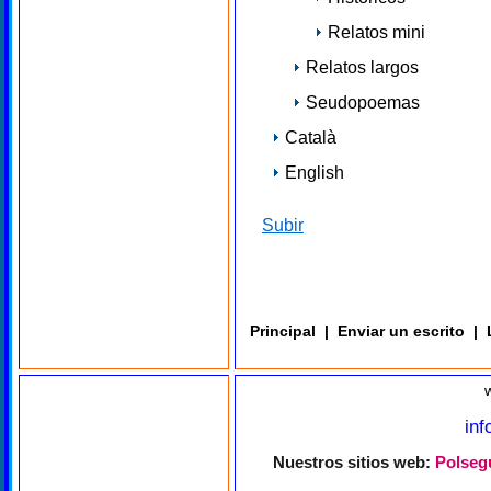
Relatos mini
Relatos largos
Seudopoemas
Català
English
Subir
Principal
|
Enviar un escrito
|
in
Nuestros sitios web:
Polsegu