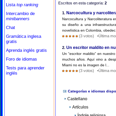
Escritos en esta categoría:
2
Lista
top ranking
1.
Narcocultura y narcolite
Intercambio de
minibanners
Narcocultura y Narcoliteratura 
su diseño a una infraestructur
Chat
novelística en Colombia, obedec.
(3 votos) •Última mo
Gramática inglesa
gratis
2.
Un escritor maldito en nu
Aprenda inglés gratis
Un “escritor maldito” en nuestr
Foro de idiomas
muchos años. Aquí vino a desp
Miami no es la imagen de l...
Tests para aprender
(3 votos) •Última mo
inglés
Categorías e idiomas dispo
Castellano
Artículos
Índole religiosa