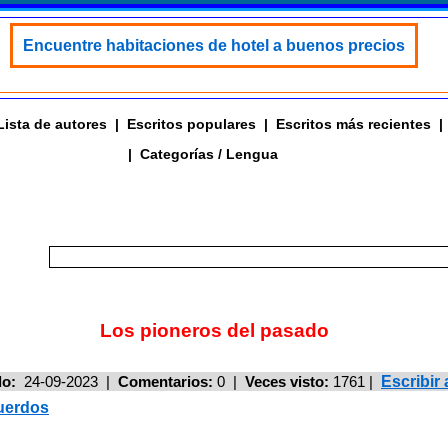
Encuentre habitaciones de hotel a buenos precios
Lista de autores
|
Escritos populares
|
Escritos más recientes
|
|
Categorías / Lengua
Los pioneros del pasado
do:
24-09-2023 |
Comentarios:
0 |
Veces visto:
1761
|
Escribi
uerdos