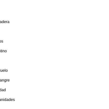
radera
os
tino
vuelo
sangre
idad
anidades