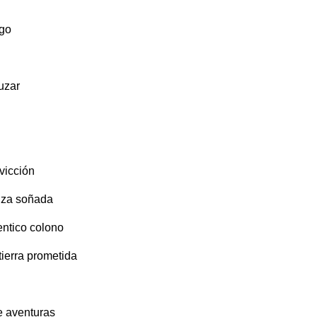
igo
uzar
vicción
anza soñada
tentico colono
tierra prometida
e aventuras